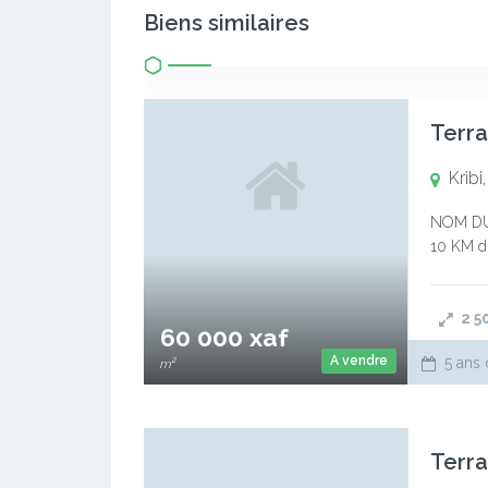
Biens similaires
Terra
Kribi
NOM DU 
10 KM du
de la L
2 5
60 000 xaf
A vendre
5 ans 
m²
Terra