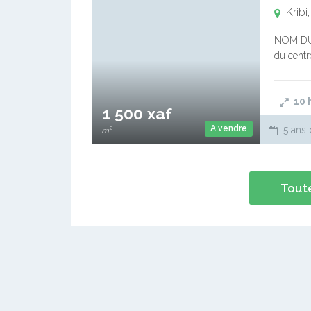
Kribi
NOM DU 
du centr
secondai
discutab
10
1 500 xaf
A vendre
5 ans 
m²
Toute