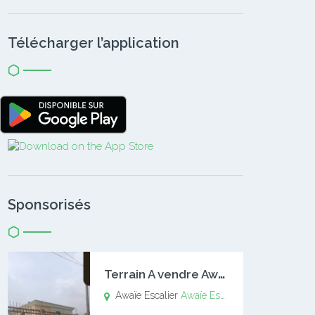
Télécharger l’application
Sponsorisés
T
errain A vendre Awaïe Escalier
Awaïe Escalier
Awaïe Escalier