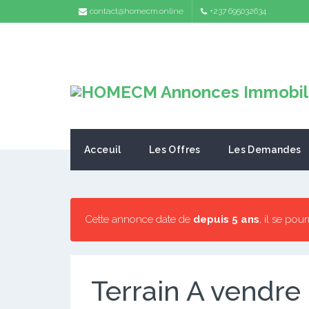
contact@homecm.online
+237 695032634
Acceuil
Les Offres
Les Demandes
Cette annonce date de
depuis 5 ans
, il se pou
Terrain A vendre 