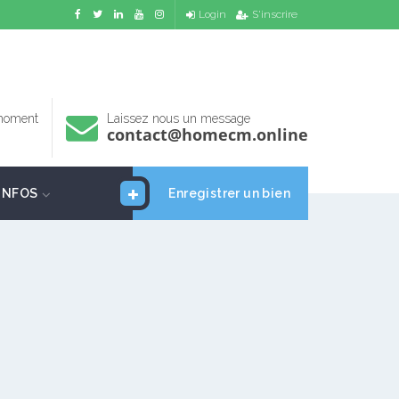
Login
S'inscrire
 moment
Laissez nous un message
contact@homecm.online
INFOS
Enregistrer un bien