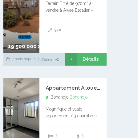
Terrain Titré de 970m² à
vendre à Awae Escalier –
Situé à Manassa, vers
Ngoantet – Non loin de
970
l’Université Catholique –
Encore d’autres Espaces
Disponibles – Terrain Titré –
19 500 000 xaf
…
Détails
7 mois depuis
J'aime
A
ppartement A louer Bonandjo
Bonandjo
Bonandjo
Magnifique et vaste
appartement 03 chambres
disponible à BONANDJO
DLA1 03 chambre 03
3
3
douches 01 vaste salon 01