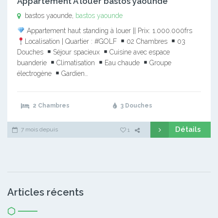
Appartement A louer bastos yaounde
bastos yaounde,
bastos yaounde
Appartement haut standing à louer || Prix: 1.000.000frs
Localisation | Quartier : #GOLF
02 Chambres
03
Douches
Séjour spacieux
Cuisine avec espace
buanderie
Climatisation
Eau chaude
Groupe
électrogène
Gardien…
2 Chambres
3 Douches
Détails
7 mois depuis
1
Articles récents