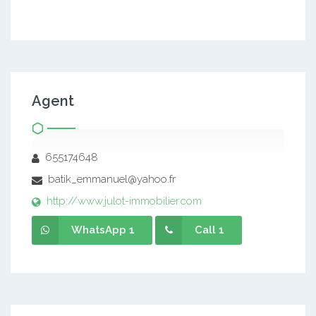
Agent
655174648
batik_emmanuel@yahoo.fr
http://www.julot-immobilier.com
WhatsApp 1
Call 1