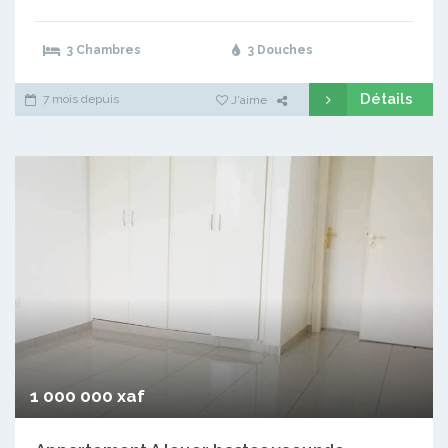
3 Chambres
3 Douches
Détails
7 mois depuis
J'aime
1 000 000 xaf