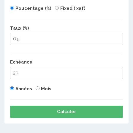
Poucentage (%)
Fixed ( xaf)
Taux (%)
Echéance
Années
Mois
Calculer