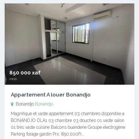
850 000 xaf
mois
Appartement A louer Bonandjo
Bonandjo
Bonandjo
Magnifique et vaste appartement 03 chambres disponible à
BONANDJO DLA1 03 chambre 03 douches 01 vaste salon
01 très vaste cuisine Balcons buanderie Groupe électrogène
Parking forage gardin Prx: 850.000Fr…