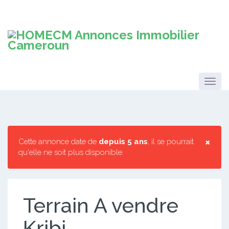
×
Cette annonce date de
depuis 5 ans
, il se pourrait
qu'elle ne soit plus disponible.
Terrain A vendre
Kribi