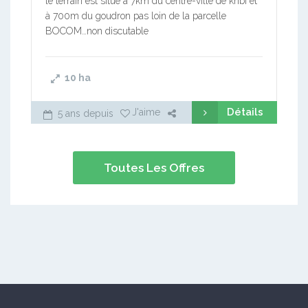
le terrain est situé à 7km du centre-ville de kribi et
à 700m du goudron pas loin de la parcelle
BOCOM…non discutable
10
ha
Détails
J'aime
5 ans depuis
Toutes Les Offres