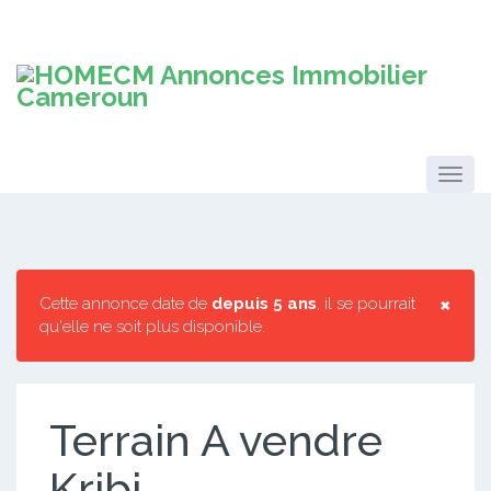
×
Cette annonce date de
depuis 5 ans
, il se pourrait
qu'elle ne soit plus disponible.
Terrain A vendre
Kribi