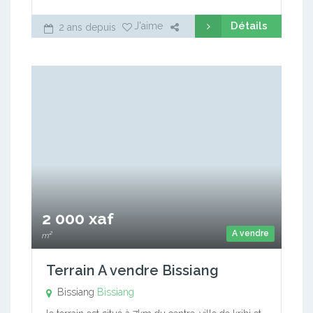
Détails
J'aime
2 ans depuis
2 000 xaf
A vendre
m²
Terrain A vendre Bissiang
Bissiang
Bissiang