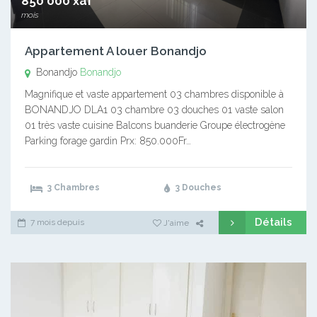
850 000 xaf
mois
Appartement A louer Bonandjo
Bonandjo
Bonandjo
Magnifique et vaste appartement 03 chambres disponible à
BONANDJO DLA1 03 chambre 03 douches 01 vaste salon
01 très vaste cuisine Balcons buanderie Groupe électrogène
Parking forage gardin Prx: 850.000Fr…
3 Chambres
3 Douches
Détails
7 mois depuis
J'aime