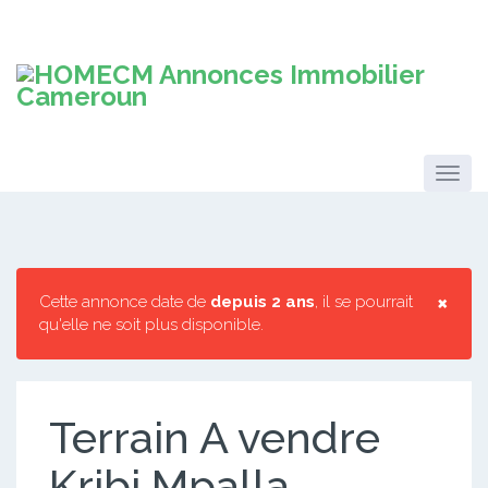
×
Cette annonce date de
depuis 2 ans
, il se pourrait
qu'elle ne soit plus disponible.
Terrain A vendre
Kribi Mpalla