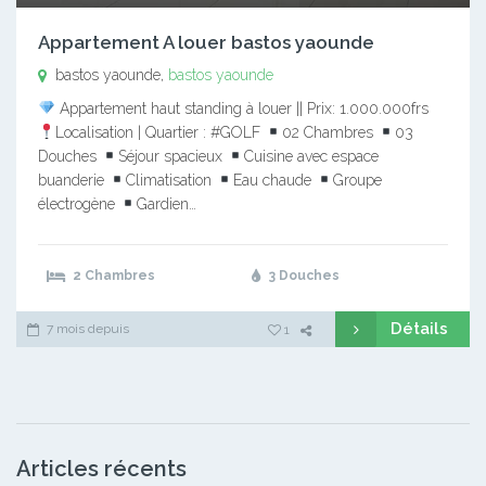
Appartement A louer bastos yaounde
bastos yaounde,
bastos yaounde
Appartement haut standing à louer || Prix: 1.000.000frs
Localisation | Quartier : #GOLF
02 Chambres
03
Douches
Séjour spacieux
Cuisine avec espace
buanderie
Climatisation
Eau chaude
Groupe
électrogène
Gardien…
2 Chambres
3 Douches
Détails
7 mois depuis
1
Articles récents