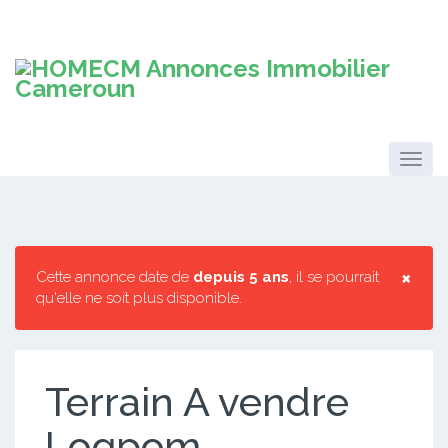
×
Cette annonce date de
depuis 5 ans
, il se pourrait
qu'elle ne soit plus disponible.
Terrain A vendre
Logpom