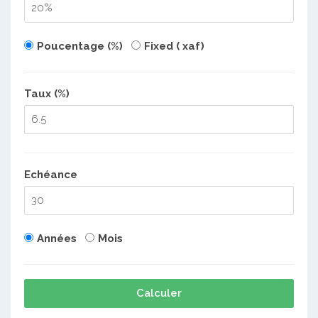
Poucentage (%)
Fixed ( xaf)
Taux (%)
Echéance
Années
Mois
Calculer