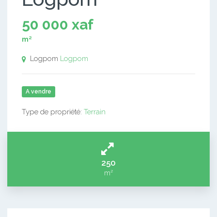
50 000 xaf
m²
Logpom
Logpom
A vendre
Type de propriété:
Terrain
250
m²