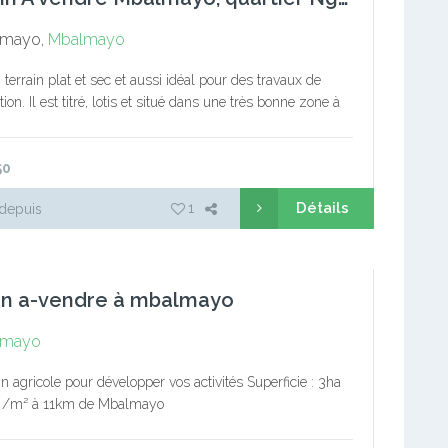
mayo,
Mbalmayo
terrain plat et sec et aussi idéal pour des travaux de
ion. Il est titré, lotis et situé dans une très bonne zone à
 en face du…
50
Détails
1
depuis
in a-vendre à mbalmayo
lmayo
in agricole pour développer vos activités Superficie : 3ha
a /m² à 11km de Mbalmayo