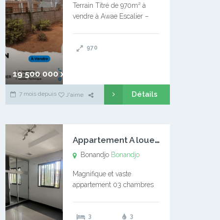
Terrain Titré de 970m² à
vendre à Awae Escalier –
Situé à Manassa, vers
Ngoantet – Non loin de
970
l’Université Catholique –
Encore d’autres Espaces
Disponibles – Terrain Titré –
19 500 000 xaf
…
Détails
7 mois depuis
J'aime
A
ppartement A louer Bonandjo
Bonandjo
Bonandjo
Magnifique et vaste
appartement 03 chambres
disponible à BONANDJO
DLA1 03 chambre 03
3
3
douches 01 vaste salon 01