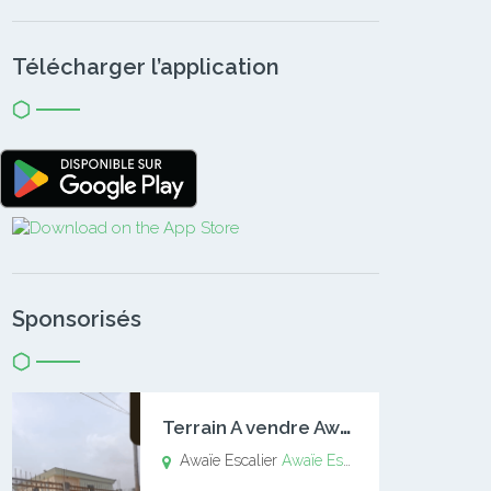
Télécharger l’application
Sponsorisés
T
errain A vendre Awaïe Escalier
Awaïe Escalier
Awaïe Escalier