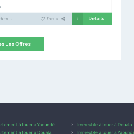
a
Détails
J'aime
depuis
s Les Offres
rtement à louer à Yaoundé
Immeuble à louer à Douala
rtement à louer à Douala
Immeuble à louer à Yaound