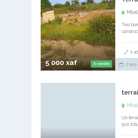
Mbal
Très bon 
construct
Ngallan,
1 4
5 000 xaf
A vendre
2 ans 
terra
Mba
Un terra
500 fcf