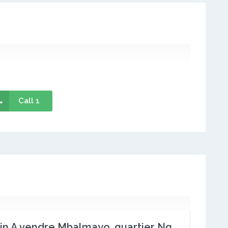
Call 1
Terrain A vendre Mbalmayo, quartier Ngallan