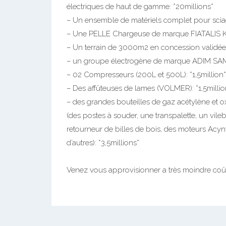
électriques de haut de gamme: *20millions*
– Un ensemble de matériels complet pour sciag
– Une PELLE Chargeuse de marque FIATALIS K4
– Un terrain de 3000m2 en concession validée 
– un groupe électrogène de marque ADIM SAME
– 02 Compresseurs (200L et 500L): *1,5million*
– Des affûteuses de lames (VOLMER): *1,5millio
– des grandes bouteilles de gaz acétylène et o
(des postes à souder, une transpalette, un vile
retourneur de billes de bois, des moteurs Acyntr
d’autres): *3,5millions*
Venez vous approvisionner a très moindre coût e