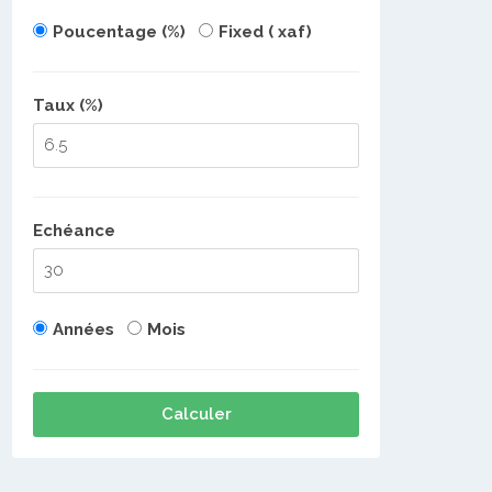
Poucentage (%)
Fixed ( xaf)
Taux (%)
Echéance
Années
Mois
Calculer