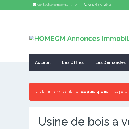
contact@homecm.online
+237 695032634
Acceuil
Les Offres
Les Demandes
Cette annonce date de
depuis 4 ans
, il se pou
Usine de bois a 