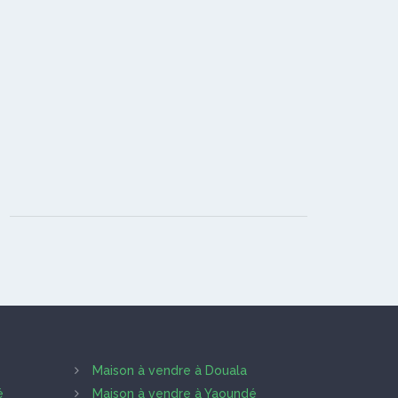
Maison à vendre à Douala
é
Maison à vendre à Yaoundé