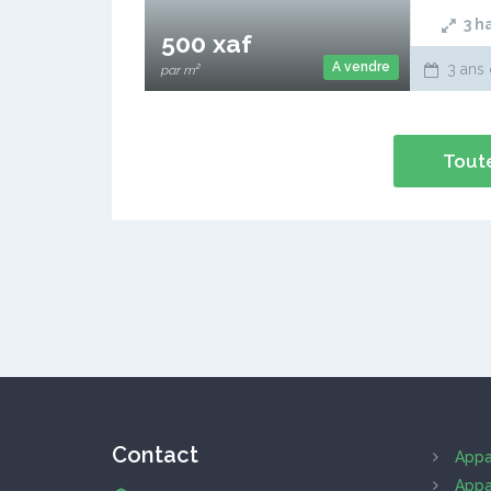
3
h
500 xaf
A vendre
3 ans 
par m²
Toute
Contact
Appa
Appa