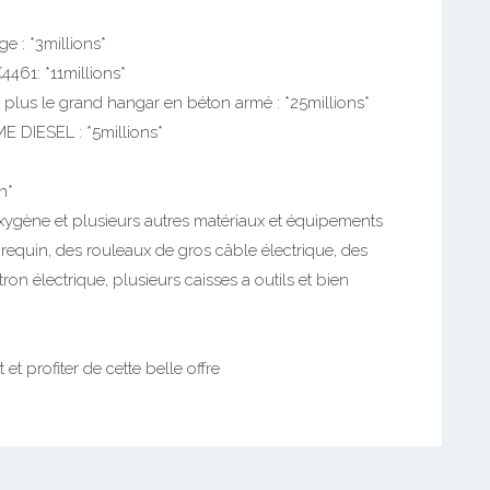
e : *3millions*
461: *11millions*
plus le grand hangar en béton armé : *25millions*
 DIESEL : *5millions*
n*
xygène et plusieurs autres matériaux et équipements
brequin, des rouleaux de gros câble électrique, des
on électrique, plusieurs caisses a outils et bien
t profiter de cette belle offre