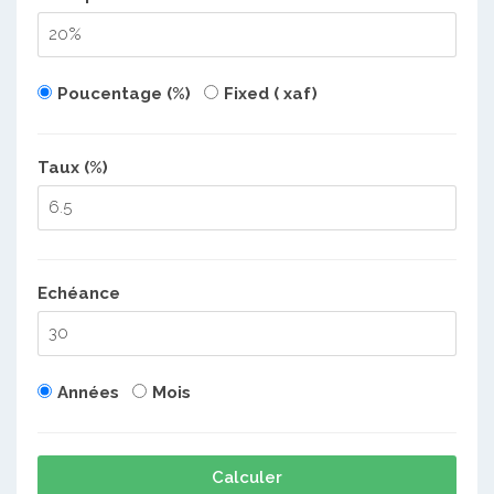
Poucentage (%)
Fixed ( xaf)
Taux (%)
Echéance
Années
Mois
Calculer