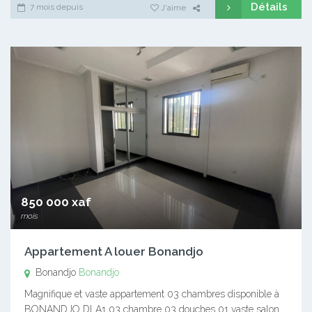
Détails
7 mois depuis
J'aime
850 000 xaf
mois
Appartement A louer Bonandjo
Bonandjo
Bonandjo
Magnifique et vaste appartement 03 chambres disponible à
BONANDJO DLA1 03 chambre 03 douches 01 vaste salon