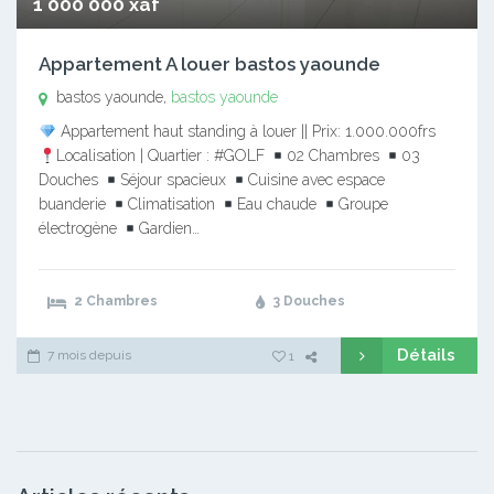
1 000 000 xaf
Appartement A louer bastos yaounde
bastos yaounde,
bastos yaounde
Appartement haut standing à louer || Prix: 1.000.000frs
Localisation | Quartier : #GOLF
02 Chambres
03
Douches
Séjour spacieux
Cuisine avec espace
buanderie
Climatisation
Eau chaude
Groupe
électrogène
Gardien…
2 Chambres
3 Douches
Détails
7 mois depuis
1