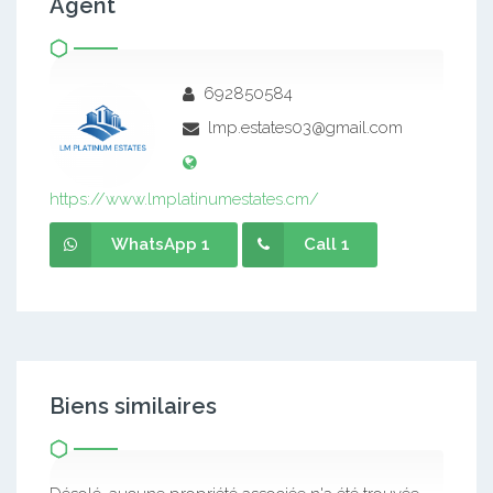
Agent
692850584
lmp.estates03@gmail.com
https://www.lmplatinumestates.cm/
WhatsApp 1
Call 1
Biens similaires