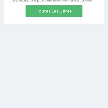
Désolé, aucune propriété associée n'a été trouvée.
Toutes Les Offres