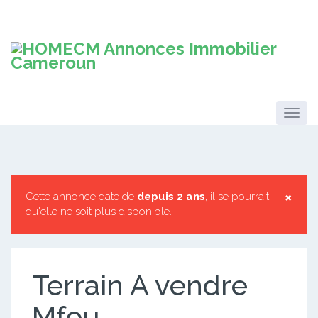
×
Cette annonce date de
depuis 2 ans
, il se pourrait
qu'elle ne soit plus disponible.
Terrain A vendre
Mfou