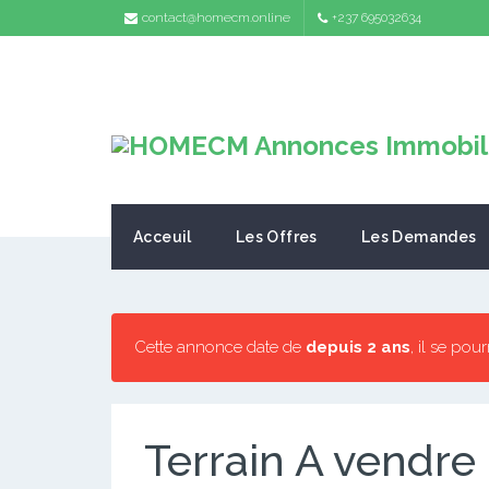
contact@homecm.online
+237 695032634
Acceuil
Les Offres
Les Demandes
Cette annonce date de
depuis 2 ans
, il se pou
Terrain A vendre