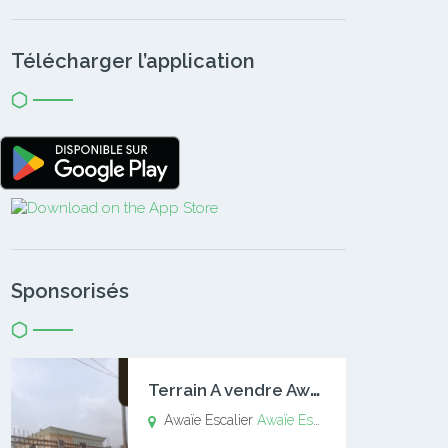
Télécharger l’application
Sponsorisés
T
errain A vendre Awaïe Escalier
Awaïe Escalier
Awaïe Escalier