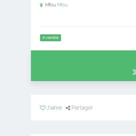
Mfou
Mfou
A vendre
3
J'aime
Partager