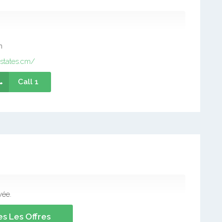
m
states.cm/
Call 1
vée.
s Les Offres