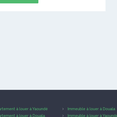
rtement à louer à Yaoundé
Immeuble à louer à Douala
rtement à louer à Douala
Immeuble à louer à Yaound