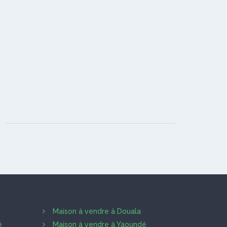
Maison à vendre à Douala
é
Maison à vendre à Yaoundé