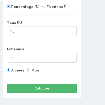
Poucentage (%)
Fixed ( xaf)
Taux (%)
Echéance
Années
Mois
Calculer