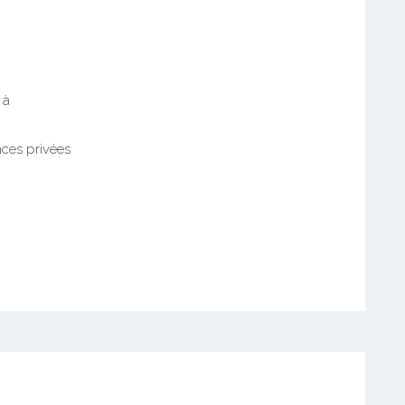
 à
nces privées