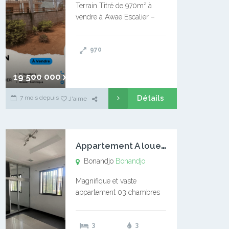
Terrain Titré de 970m² à
vendre à Awae Escalier –
Situé à Manassa, vers
Ngoantet – Non loin de
970
l’Université Catholique –
Encore d’autres Espaces
Disponibles – Terrain Titré –
19 500 000 xaf
…
Détails
7 mois depuis
J'aime
A
ppartement A louer Bonandjo
Bonandjo
Bonandjo
Magnifique et vaste
appartement 03 chambres
disponible à BONANDJO
DLA1 03 chambre 03
3
3
douches 01 vaste salon 01