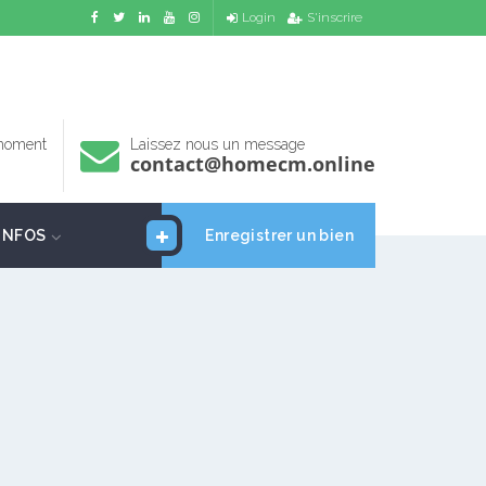
Login
S'inscrire
 moment
Laissez nous un message
contact@homecm.online
INFOS
Enregistrer un bien