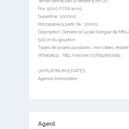
Terrain titré et lotis à vendre à MFOU
Prix: 9000 FCFA le m2
Superficie: 3000m2
Morcelable à partir de : 300m2
Description: Derrière le Lycée bilingue de Mfou
500 m du goudron
Types de projets possibles : mini citées, réside
WhatsApp : http://wa.me/237692850584
LM PLATINUM ESTATES
Agence Immobilière
Agent