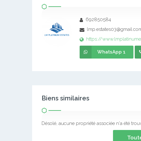
692850584
lmp.estates03@gmail.co
https://www.lmplatinume
WhatsApp 1
Biens similaires
Désolé, aucune propriété associée n'a été trou
Toute