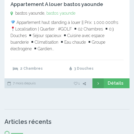
Appartement A louer bastos yaounde
bastos yaounde,
bastos yaounde
Appartement haut standing à louer || Prix: 1.000.000frs
Localisation | Quartier : #GOLF
02 Chambres
03
Douches
Séjour spacieux
Cuisine avec espace
buanderie
Climatisation
Eau chaude
Groupe
électrogène
Gardien…
2 Chambres
3 Douches
Détails
7 mois depuis
1
Articles récents