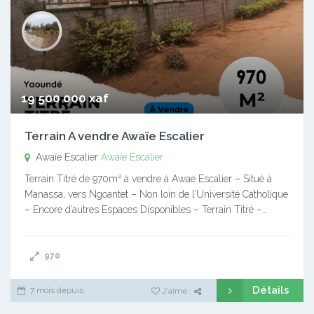
19 500 000 xaf
Terrain A vendre Awaïe Escalier
Awaïe Escalier
Awaïe Escalier
Terrain Titré de 970m² à vendre à Awae Escalier – Situé à
Manassa, vers Ngoantet – Non loin de l’Université Catholique
– Encore d’autres Espaces Disponibles – Terrain Titré –…
970
Détails
7 mois depuis
J'aime