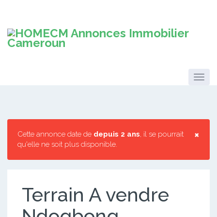
×
Cette annonce date de
depuis 2 ans
, il se pourrait
qu'elle ne soit plus disponible.
Terrain A vendre
Ndogbong