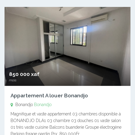
850 000 xaf
mois
Appartement A louer Bonandjo
Bonandjo
Bonandjo
Magnifique et vaste appartement 03 chambres disponible à
BONANDJO DLA1 03 chambre 03 douches 01 vaste salon
01 très vaste cuisine Balcons buanderie Groupe électrogène
Parking forage gardin Prx: 850.000Fr…