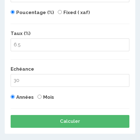
Poucentage (%)
Fixed ( xaf)
Taux (%)
Echéance
Années
Mois
Calculer