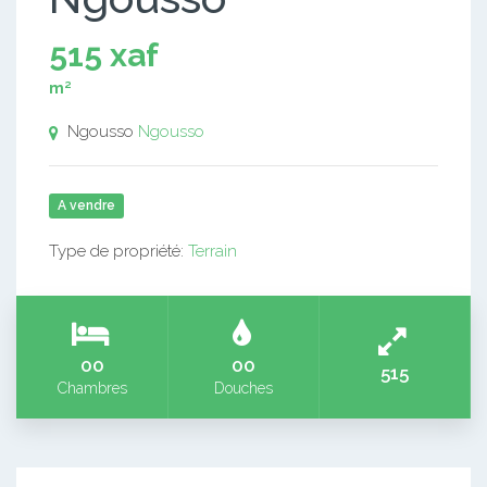
515 xaf
m²
Ngousso
Ngousso
A vendre
Type de propriété:
Terrain
00
00
515
Chambres
Douches