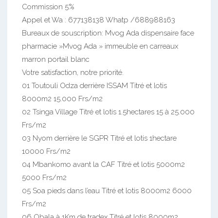
Commission 5%
Appel et Wa : 677138138 Whatp /688988163
Bureaux de souscription: Mvog Ada dispensaire face
pharmacie »Mvog Ada » immeuble en carreaux
marron portail blanc
Votre satisfaction, notre priorité.
01 Toutouli Odza derrière ISSAM Titré et lotis
8000m2 15.000 Frs/m2
02 Tsinga Village Titré et lotis 1.5hectares 15 à 25.000
Frs/m2
03 Nyom derrière le SGPR Titré et lotis 1hectare
10000 Frs/m2
04 Mbankomo avant la CAF Titré et lotis 5000m2
5000 Frs/m2
05 Soa pieds dans l’eau Titré et lotis 8000m2 6000
Frs/m2
06 Obala à 1Km de tradex Titré et lotis 8000m2