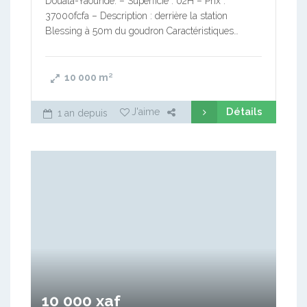
Douala-Yaoundé. – Superficie : 02H – Prix :
37000fcfa – Description : derrière la station
Blessing à 50m du goudron Caractéristiques…
10 000
m²
Détails
J'aime
1 an depuis
10 000 xaf