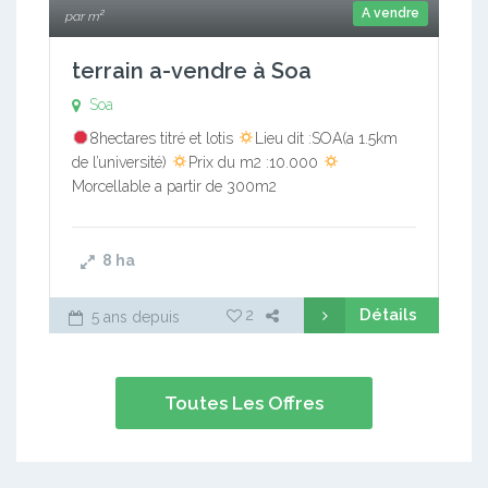
A vendre
par m²
terrain a-vendre à Soa
Soa
8hectares titré et lotis
Lieu dit :SOA(a 1.5km
de l’université)
Prix du m2 :10.000
Morcellable a partir de 300m2
8
ha
Détails
2
5 ans depuis
Toutes Les Offres