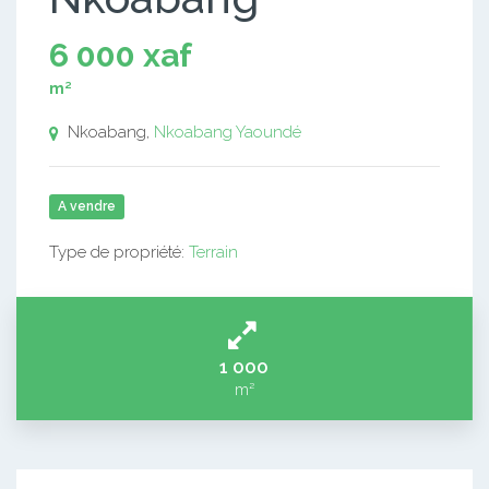
6 000 xaf
m²
Nkoabang,
Nkoabang
Yaoundé
A vendre
Type de propriété:
Terrain
1 000
m²