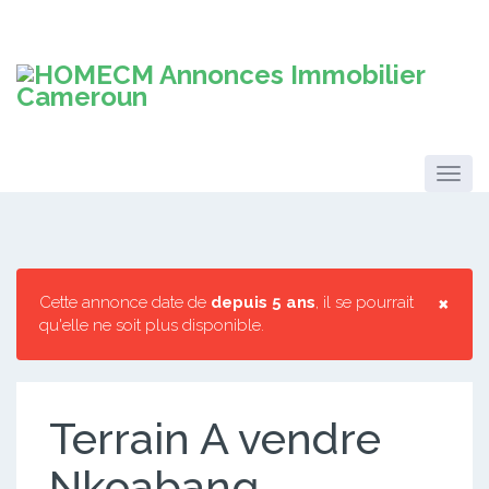
×
Cette annonce date de
depuis 5 ans
, il se pourrait
qu'elle ne soit plus disponible.
Terrain A vendre
Nkoabang