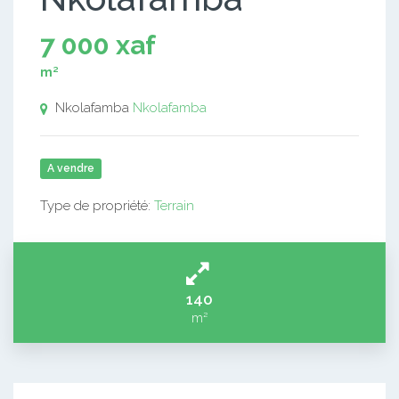
7 000 xaf
m²
Nkolafamba
Nkolafamba
A vendre
Type de propriété:
Terrain
140
m²