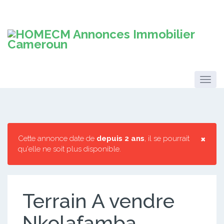
×
Cette annonce date de
depuis 2 ans
, il se pourrait
qu'elle ne soit plus disponible.
Terrain A vendre
Nkolafamba