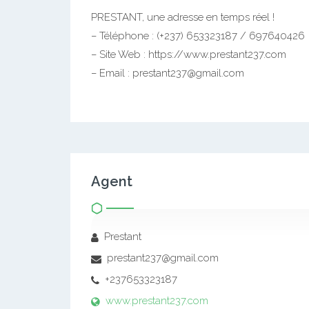
PRESTANT, une adresse en temps réel !
– Téléphone : (+237) 653323187 / 697640426
– Site Web : https://www.prestant237.com
– Email : prestant237@gmail.com
Agent
Prestant
prestant237@gmail.com
+237653323187
www.prestant237.com