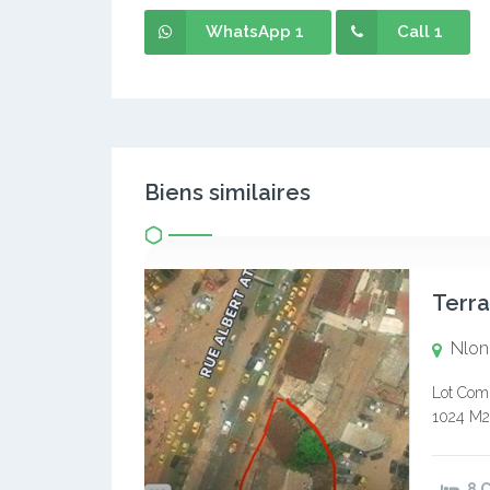
WhatsApp 1
Call 1
Biens similaires
Terra
Nlon
Lot Comm
1024 M2 
la Natio
8 