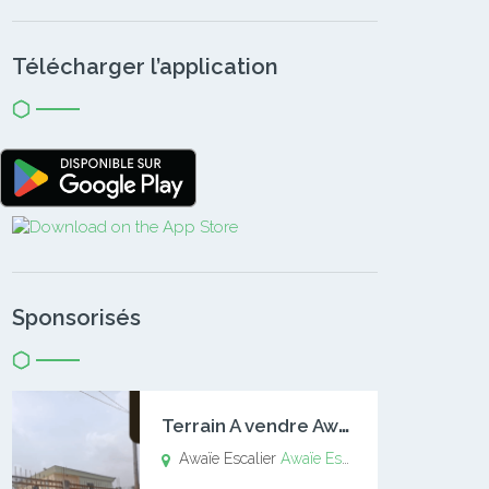
Télécharger l’application
Sponsorisés
T
errain A vendre Awaïe Escalier
Awaïe Escalier
Awaïe Escalier