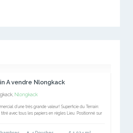
in A vendre Nlongkack
gkack,
Nlongkack
ercial d’une très grande valeur! Superficie du Terrain:
titré avec tous les papiers en règles Lieu: Positionné sur
nale N1 à Bata Nlongkak en face du…
Chambres
4 Douches
1 024
m²