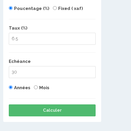
Poucentage (%)
Fixed ( xaf)
Taux (%)
Echéance
Années
Mois
Calculer