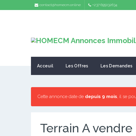
contact@homecm.online
+237 695032634
Acceuil
Les Offres
Les Demandes
Cette annonce date de
depuis 9 mois
, il se po
Terrain A vendr