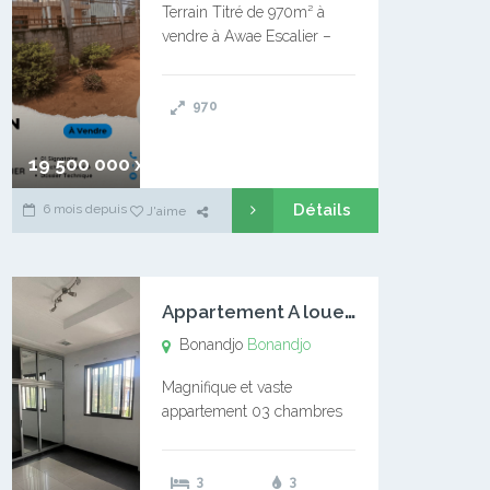
Terrain Titré de 970m² à
vendre à Awae Escalier –
Situé à Manassa, vers
Ngoantet – Non loin de
970
l’Université Catholique –
Encore d’autres Espaces
Disponibles – Terrain Titré –
19 500 000 xaf
…
Détails
6 mois depuis
J'aime
A
ppartement A louer Bonandjo
Bonandjo
Bonandjo
Magnifique et vaste
appartement 03 chambres
disponible à BONANDJO
DLA1 03 chambre 03
3
3
douches 01 vaste salon 01