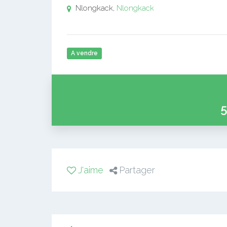
Nlongkack,
Nlongkack
A vendre
5
J'aime
Partager