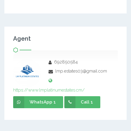
Agent
692850584
lmp.estates03@gmail.com
https://www.lmplatinumestates.cm/
WhatsApp 1
Call 1