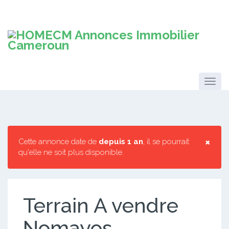
×
Cette annonce date de
depuis 1 an
, il se pourrait
qu'elle ne soit plus disponible.
Terrain A vendre
Nomayos