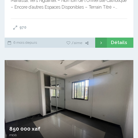
Manassa, vers Ngoantet – Non loin de l’Université Catholique
– Encore d’autres Espaces Disponibles – Terrain Titré –…
970
Détails
6 mois depuis
J'aime
850 000 xaf
mois