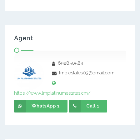
Agent
692850584
lmp.estates03@gmail.com
https://www.lmplatinumestates.cm/
WhatsApp 1
Call 1