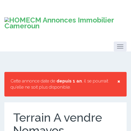
×
Cette annonce date de
depuis 1 an
, il se pourrait
qu'elle ne soit plus disponible.
Terrain A vendre
Nomayos