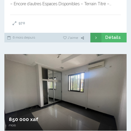
– Encore d’autres Espaces Disponibles – Terrain Titré –…
970
Détails
6 mois depuis
J'aime
850 000 xaf
mois