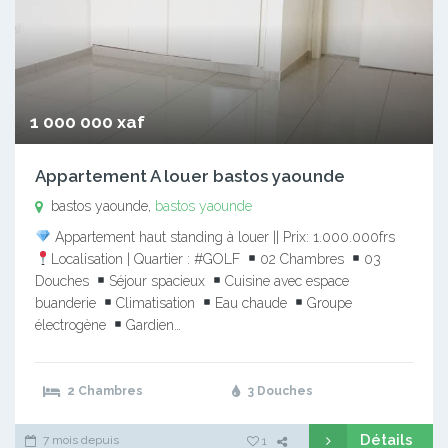
1 000 000 xaf
Appartement A louer bastos yaounde
bastos yaounde,
bastos yaounde
Appartement haut standing à louer || Prix: 1.000.000frs
Localisation | Quartier : #GOLF
02 Chambres
03
Douches
Séjour spacieux
Cuisine avec espace
buanderie
Climatisation
Eau chaude
Groupe
électrogène
Gardien…
2 Chambres
3 Douches
Détails
7 mois depuis
1