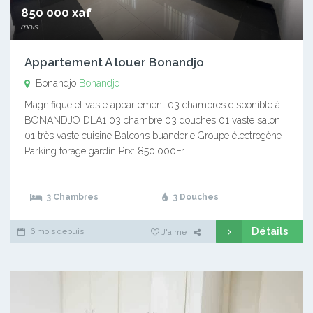
850 000 xaf
mois
Appartement A louer Bonandjo
Bonandjo
Bonandjo
Magnifique et vaste appartement 03 chambres disponible à
BONANDJO DLA1 03 chambre 03 douches 01 vaste salon
01 très vaste cuisine Balcons buanderie Groupe électrogène
Parking forage gardin Prx: 850.000Fr…
3 Chambres
3 Douches
Détails
6 mois depuis
J'aime