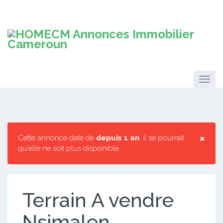
×
Cette annonce date de
depuis 1 an
, il se pourrait
qu'elle ne soit plus disponible.
Terrain A vendre
Nsimalen