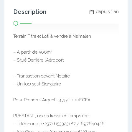
Description
depuis 1 an
Terrain Titré et Loti à vendre à Nsimalen
– A partir de 500m²
– Situé Derrière l’Aéroport
– Transaction devant Notaire
– Un (01) seul Signataire
Pour Prendre l’Argent : 3.750.000FCFA
PRESTANT, une adresse en temps réel !
– Téléphone : (+237) 653323187 / 697640426
– Site Web : https://www.prestant237.com