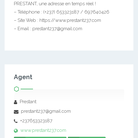
PRESTANT, une adresse en temps réel !
– Téléphone : (+237) 653323187 / 697640426
– Site Web : https://www.prestant237.com
– Email : prestant237@gmail.com
Agent
Prestant
prestant237@gmail.com
+237653323187
www.prestant237.com