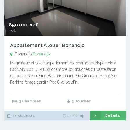
850 000 xaf
mois
Appartement A louer Bonandjo
Bonandjo
Bonandjo
Magnifique et vaste appartement 03 chambres disponible à
BONANDJO DLA1 03 chambre 03 douches 01 vaste salon
01 très vaste cuisine Balcons buanderie Groupe électrogène
Parking forage gardin Prx: 850.000Fr…
3 Chambres
3 Douches
Détails
7 mois depuis
J'aime