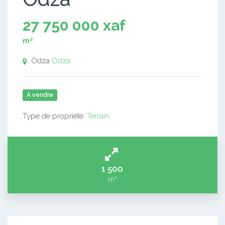
27 750 000 xaf
m²
Odza
Odza
A vendre
Type de propriété:
Terrain
1 500
m²