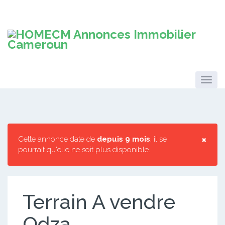
×
Cette annonce date de
depuis 9 mois
, il se
pourrait qu'elle ne soit plus disponible.
Terrain A vendre
Odza