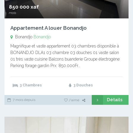
850 000 xaf
mois
Appartement A louer Bonandjo
Bonandjo
Bonandjo
Magnifique et vaste appartement 03 chambres disponible à
BONANDJO DLA1 03 chambre 03 douches 01 vaste salon
01 très vaste cuisine Balcons buanderie Groupe électrogène
Parking forage gardin Prx: 850.000Fr…
3 Chambres
3 Douches
Détails
7 mois depuis
J'aime