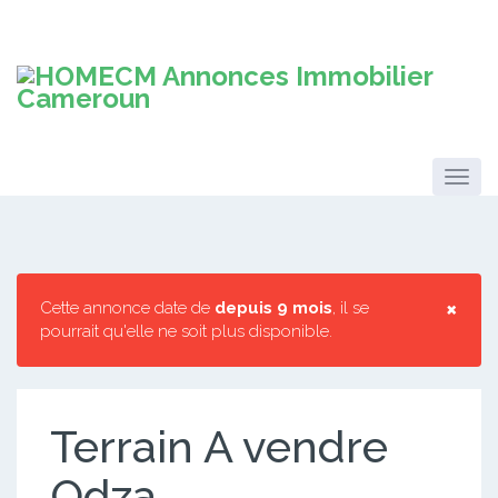
×
Cette annonce date de
depuis 9 mois
, il se
pourrait qu'elle ne soit plus disponible.
Terrain A vendre
Odza