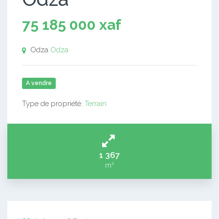
75 185 000 xaf
Odza
Odza
A vendre
Type de propriété:
Terrain
1 367
m²