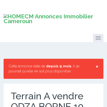
×
Cette annonce date de
depuis 9 mois
, il se
pourrait qu'elle ne soit plus disponible.
Terrain A vendre
ODZA BORNE 10