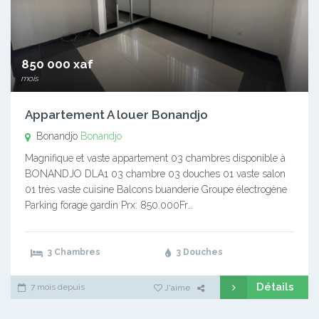
850 000 xaf
mois
Appartement A louer Bonandjo
Bonandjo
Bonandjo
Magnifique et vaste appartement 03 chambres disponible à
BONANDJO DLA1 03 chambre 03 douches 01 vaste salon
01 très vaste cuisine Balcons buanderie Groupe électrogène
Parking forage gardin Prx: 850.000Fr…
3 Chambres
3 Douches
Détails
7 mois depuis
J'aime