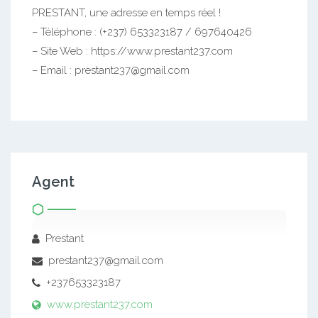
PRESTANT, une adresse en temps réel !
– Téléphone : (+237) 653323187 / 697640426
– Site Web : https://www.prestant237.com
– Email : prestant237@gmail.com
Agent
Prestant
prestant237@gmail.com
+237653323187
www.prestant237.com