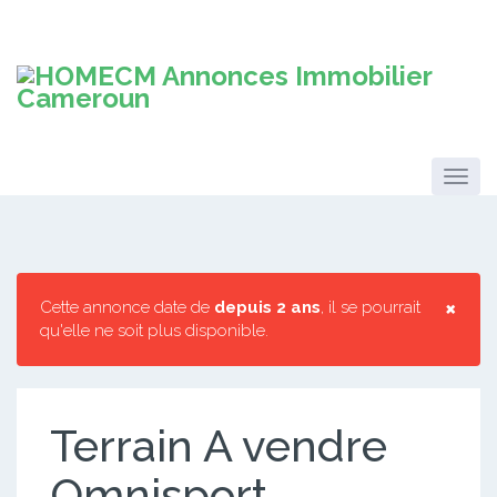
×
Cette annonce date de
depuis 2 ans
, il se pourrait
qu'elle ne soit plus disponible.
Terrain A vendre
Omnisport