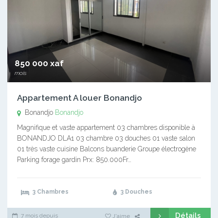
850 000 xaf
mois
Appartement A louer Bonandjo
Bonandjo
Bonandjo
Magnifique et vaste appartement 03 chambres disponible à
BONANDJO DLA1 03 chambre 03 douches 01 vaste salon
01 très vaste cuisine Balcons buanderie Groupe électrogène
Parking forage gardin Prx: 850.000Fr…
3 Chambres
3 Douches
Détails
7 mois depuis
J'aime