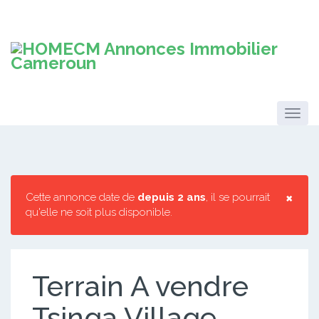
×
Cette annonce date de
depuis 2 ans
, il se pourrait
qu'elle ne soit plus disponible.
Terrain A vendre
Tsinga Village