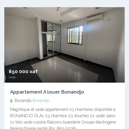
850 000 xaf
mois
Appartement A louer Bonandjo
Bonandjo
Bonandjo
Magnifique et vaste appartement 03 chambres disponible à
BONANDJO DLA1 03 chambre 03 douches 01 vaste salon
01 très vaste cuisine Balcons buanderie Groupe électrogène
Parking forage gardin Prx: 850.000Fr…