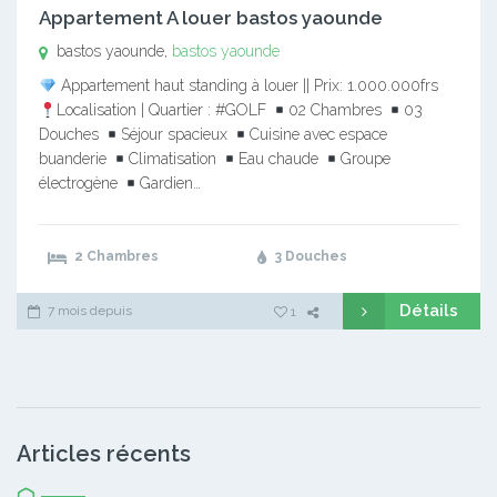
Appartement A louer bastos yaounde
bastos yaounde,
bastos yaounde
Appartement haut standing à louer || Prix: 1.000.000frs
Localisation | Quartier : #GOLF
02 Chambres
03
Douches
Séjour spacieux
Cuisine avec espace
buanderie
Climatisation
Eau chaude
Groupe
électrogène
Gardien…
2 Chambres
3 Douches
Détails
7 mois depuis
1
Articles récents