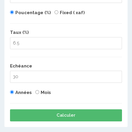
Poucentage (%)
Fixed ( xaf)
Taux (%)
Echéance
Années
Mois
Calculer