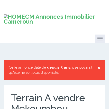
×
Cette annonce date de
depuis 5 ans
, il se pourrait
qu'elle ne soit plus disponible.
Terrain A vendre
Mekoumbou