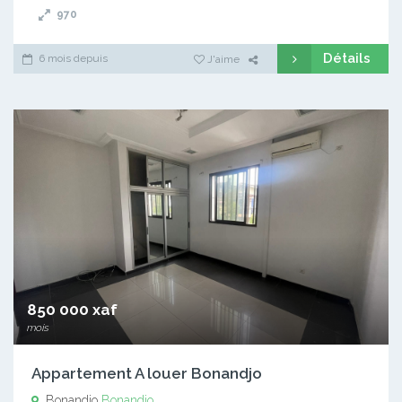
970
Détails
6 mois depuis
J'aime
850 000 xaf
mois
Appartement A louer Bonandjo
Bonandjo
Bonandjo