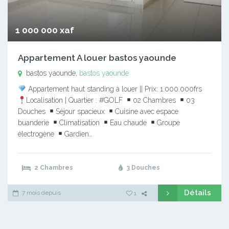
1 000 000 xaf
Appartement A louer bastos yaounde
bastos yaounde,
bastos yaounde
Appartement haut standing à louer || Prix: 1.000.000frs
Localisation | Quartier : #GOLF
02 Chambres
03
Douches
Séjour spacieux
Cuisine avec espace
buanderie
Climatisation
Eau chaude
Groupe
électrogène
Gardien…
2 Chambres
3 Douches
Détails
7 mois depuis
1