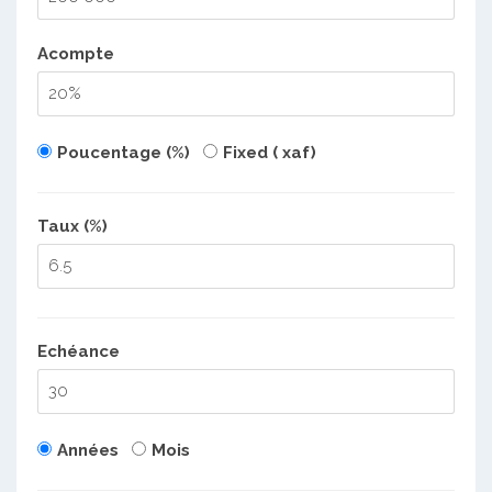
Acompte
Poucentage (%)
Fixed ( xaf)
Taux (%)
Echéance
Années
Mois