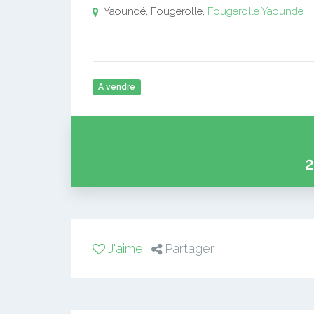
Yaoundé, Fougerolle,
Fougerolle
Yaoundé
A vendre
2
J'aime
Partager