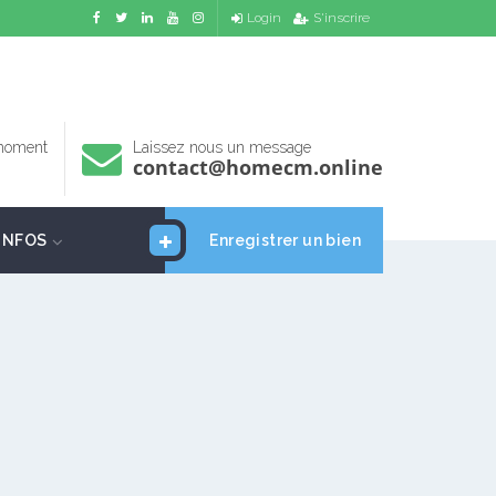
Login
S'inscrire
 moment
Laissez nous un message
contact@homecm.online
INFOS
Enregistrer un bien