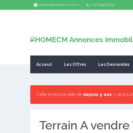
contact@homecm.online
+237 695032634
Acceuil
Les Offres
Les Demandes
Cette annonce date de
depuis 5 ans
, il se pou
Terrain A vendre