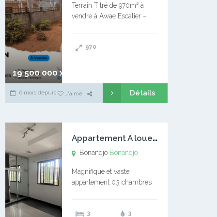
Terrain Titré de 970m² à
vendre à Awae Escalier –
Situé à Manassa, vers
Ngoantet – Non loin de
970
l’Université Catholique –
Encore d’autres Espaces
Disponibles – Terrain Titré –
19 500 000 xaf
…
Détails
6 mois depuis
J'aime
A
ppartement A louer Bonandjo
Bonandjo
Bonandjo
Magnifique et vaste
appartement 03 chambres
disponible à BONANDJO
DLA1 03 chambre 03
3
3
douches 01 vaste salon 01