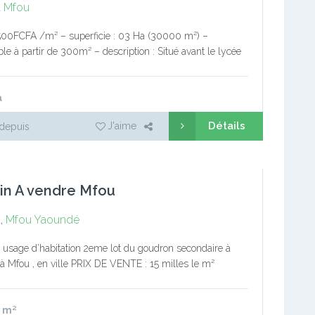
u
Mfou
500FCFA /m² – superficie : 03 Ha (30000 m²) –
le à partir de 300m² – description : Situé avant le lycée
et proche de la route,…
a
Détails
J'aime
depuis
in A vendre Mfou
,
Mfou
Yaoundé
à usage d’habitation 2eme lot du goudron secondaire à
 à Mfou , en ville PRIX DE VENTE : 15 milles le m²
CIE : 500 m²
0
m²