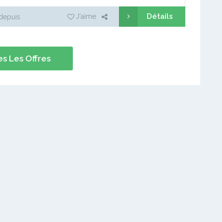
Détails
J'aime
depuis
s Les Offres