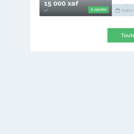
15 000 xaf
A vendre
5 ans 
m²
Toute