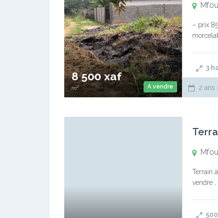
Mfo
– prix:8
morcelab
de Mfou 
3
h
8 500 xaf
A vendre
2 ans 
m²
Terra
Mfou
Terrain 
vendre ,
SUPERFI
50