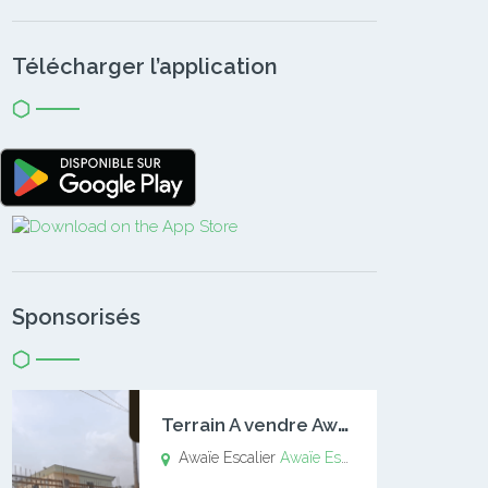
Télécharger l’application
Sponsorisés
T
errain A vendre Awaïe Escalier
Awaïe Escalier
Awaïe Escalier