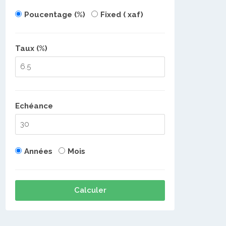
Poucentage (%)
Fixed ( xaf)
Taux (%)
Echéance
Années
Mois
Calculer