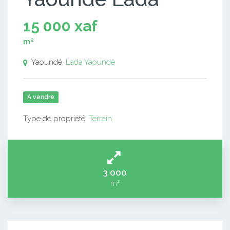
15 000 xaf
m²
Yaoundé,
Lada
Yaoundé
A vendre
Type de propriété:
Terrain
3 000
m²