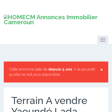
×
Cette annonce date de
depuis 5 ans
, il se pourrait
qu'elle ne soit plus disponible.
Terrain A vendre
Yaoundé Lada