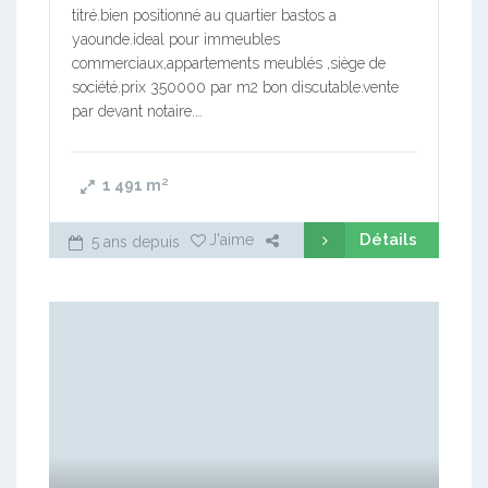
titré.bien positionné au quartier bastos a
yaounde.ideal pour immeubles
commerciaux,appartements meublés ,siège de
société.prix 350000 par m2 bon discutable.vente
par devant notaire.…
1 491
m²
Détails
J'aime
5 ans depuis