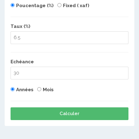
Poucentage (%)
Fixed ( xaf)
Taux (%)
Echéance
Années
Mois
Calculer