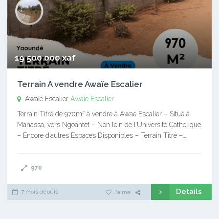
19 500 000 xaf
Terrain A vendre Awaïe Escalier
Awaïe Escalier
Awaïe Escalier
Terrain Titré de 970m² à vendre à Awae Escalier – Situé à
Manassa, vers Ngoantet – Non loin de l’Université Catholique
– Encore d’autres Espaces Disponibles – Terrain Titré –…
970
Détails
7 mois depuis
J'aime