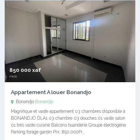
850 000 xaf
mois
Appartement A louer Bonandjo
Bonandjo
Bonandjo
Magnifique et vaste appartement 03 chambres disponible à
BONANDJO DLA1 03 chambre 03 douches 01 vaste salon
01 très vaste cuisine Balcons buanderie Groupe électrogène
Parking forage gardin Prx: 850.000Fr…