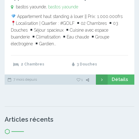
bastos yaounde,
bastos yaounde
Appartement haut standing à louer || Prix: 1.000.000frs
Localisation | Quartier : #GOLF
02 Chambres
03
Douches
Séjour spacieux
Cuisine avec espace
buanderie
Climatisation
Eau chaude
Groupe
électrogène
Gardien…
2 Chambres
3 Douches
Détails
7 mois depuis
1
Articles récents