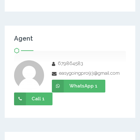
Agent
679864583
easygoingpro93@gmail.com
WhatsApp 1
Call 1