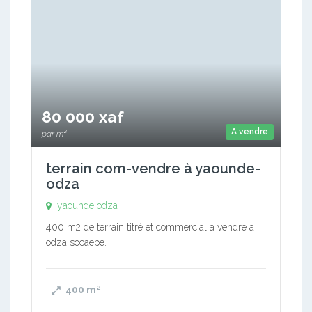
80 000 xaf
A vendre
par m²
terrain com-vendre à yaounde-
odza
yaounde odza
400 m2 de terrain titré et commercial a vendre a
odza socaepe.
400
m²