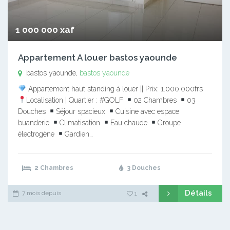
1 000 000 xaf
Appartement A louer bastos yaounde
bastos yaounde,
bastos yaounde
Appartement haut standing à louer || Prix: 1.000.000frs
Localisation | Quartier : #GOLF
02 Chambres
03
Douches
Séjour spacieux
Cuisine avec espace
buanderie
Climatisation
Eau chaude
Groupe
électrogène
Gardien…
2 Chambres
3 Douches
Détails
7 mois depuis
1