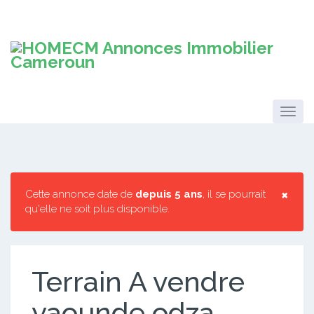
×
Cette annonce date de
depuis 5 ans
, il se pourrait
qu'elle ne soit plus disponible.
Terrain A vendre
yaounde odza