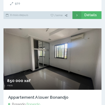
970
Détails
6 mois depuis
J'aime
850 000 xaf
mois
Appartement A louer Bonandjo
Bonandjo
Bonandjo