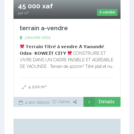
45 000 xaf
A vendre
par m²
terrain a-vendre
yaounde odza
𝗧𝗲𝗿𝗿𝗮𝗶𝗻 𝗧𝗶𝘁𝗿𝗲́ 𝗮̀ 𝘃𝗲𝗻𝗱𝗿𝗲 𝗔̀ 𝗬𝗮𝗼𝘂𝗻𝗱𝗲́,
𝗢𝗱𝘇𝗮- 𝗞𝗢𝗪𝗘𝗜̈𝗧 𝗖𝗜𝗧𝗬
CONSTRUIRE ET
VIVRE DANS UN CADRE PAISIBLE ET AGRÉABLE
DE YAOUNDÉ . Terrain de 4220m² Titré plat et nu…
4 220
m²
Détails
J'aime
4 ans depuis