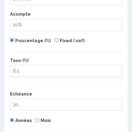
Acompte
Poucentage (%)
Fixed ( xaf)
Taux (%)
Echéance
Années
Mois