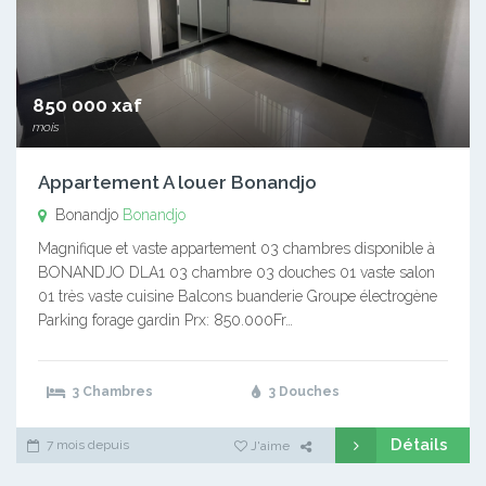
850 000 xaf
mois
Appartement A louer Bonandjo
Bonandjo
Bonandjo
Magnifique et vaste appartement 03 chambres disponible à
BONANDJO DLA1 03 chambre 03 douches 01 vaste salon
01 très vaste cuisine Balcons buanderie Groupe électrogène
Parking forage gardin Prx: 850.000Fr…
3 Chambres
3 Douches
Détails
7 mois depuis
J'aime