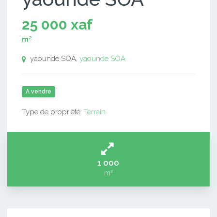
25 000 xaf
m²
yaounde SOA,
yaounde SOA
A vendre
Type de propriété:
Terrain
1 000
m²