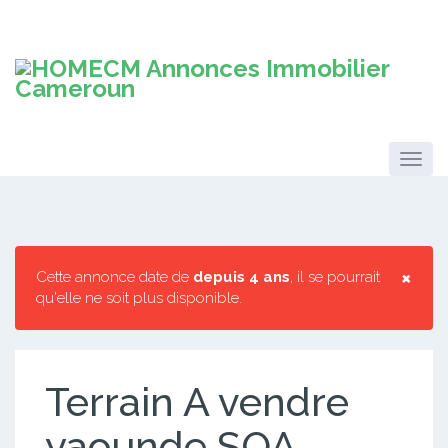
×
Cette annonce date de
depuis 4 ans
, il se pourrait
qu'elle ne soit plus disponible.
Terrain A vendre
yaounde SOA