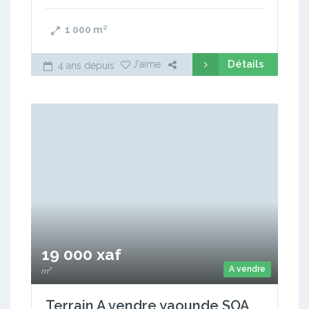
1 000
m²
Détails
J'aime
4 ans depuis
19 000 xaf
A vendre
m²
Terrain A vendre yaounde SOA