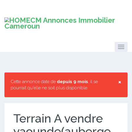
×
Cette annonce date de
depuis 9 mois
, il se
pourrait qu'elle ne soit plus disponible.
Terrain A vendre
yaounde(auberge