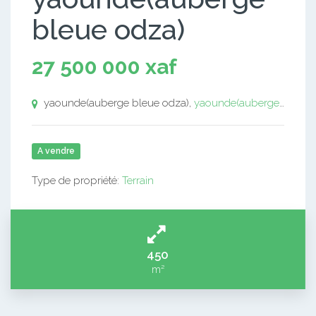
bleue odza)
27 500 000 xaf
yaounde(auberge bleue odza),
yaounde(auberge bleue odza)
A vendre
Type de propriété:
Terrain
450
m²