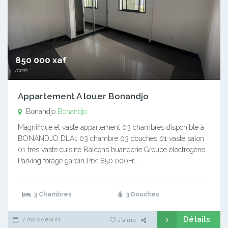
850 000 xaf
mois
Appartement A louer Bonandjo
Bonandjo
Bonandjo
Magnifique et vaste appartement 03 chambres disponible à
BONANDJO DLA1 03 chambre 03 douches 01 vaste salon
01 très vaste cuisine Balcons buanderie Groupe électrogène
Parking forage gardin Prx: 850.000Fr…
3 Chambres
3 Douches
Détails
7 mois depuis
J'aime