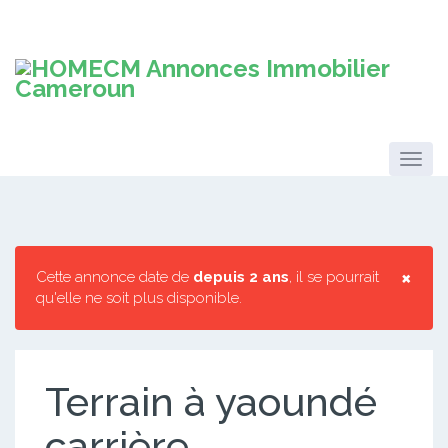
×
Cette annonce date de
depuis 2 ans
, il se pourrait
qu'elle ne soit plus disponible.
Terrain à yaoundé
carrière