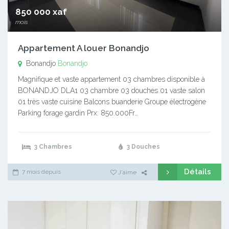
850 000 xaf
mois
Appartement A louer Bonandjo
Bonandjo
Bonandjo
Magnifique et vaste appartement 03 chambres disponible à
BONANDJO DLA1 03 chambre 03 douches 01 vaste salon
01 très vaste cuisine Balcons buanderie Groupe électrogène
Parking forage gardin Prx: 850.000Fr…
3 Chambres
3 Douches
Détails
7 mois depuis
J'aime