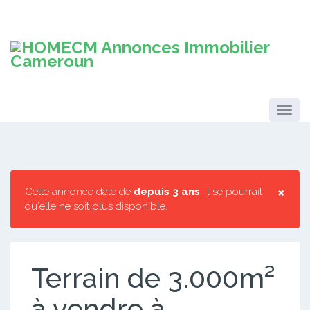
×
Cette annonce date de
depuis 3 ans
, il se pourrait
qu'elle ne soit plus disponible.
Terrain de 3.000m²
à vendre à