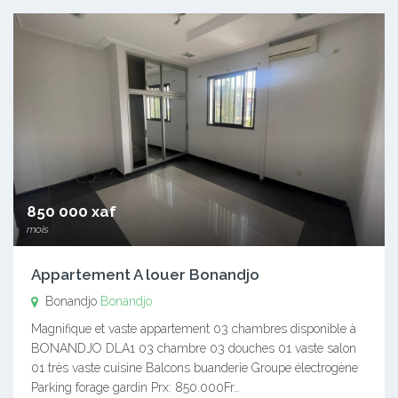
850 000 xaf
mois
Appartement A louer Bonandjo
Bonandjo
Bonandjo
Magnifique et vaste appartement 03 chambres disponible à
BONANDJO DLA1 03 chambre 03 douches 01 vaste salon
01 très vaste cuisine Balcons buanderie Groupe électrogène
Parking forage gardin Prx: 850.000Fr…