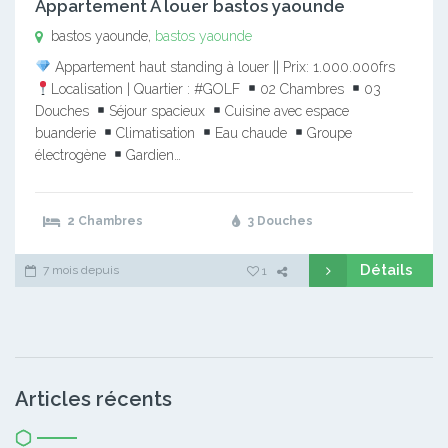
Appartement A louer bastos yaounde
bastos yaounde,
bastos yaounde
Appartement haut standing à louer || Prix: 1.000.000frs
Localisation | Quartier : #GOLF
02 Chambres
03
Douches
Séjour spacieux
Cuisine avec espace
buanderie
Climatisation
Eau chaude
Groupe
électrogène
Gardien…
2 Chambres
3 Douches
Détails
7 mois depuis
1
Articles récents