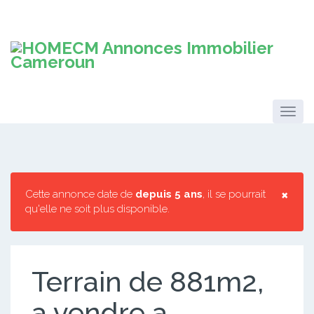
×
Cette annonce date de
depuis 5 ans
, il se pourrait
qu'elle ne soit plus disponible.
Terrain de 881m2,
a vendre a