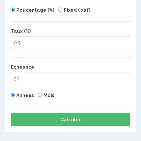
Poucentage (%)
Fixed ( xaf)
Taux (%)
Echéance
Années
Mois
Calculer