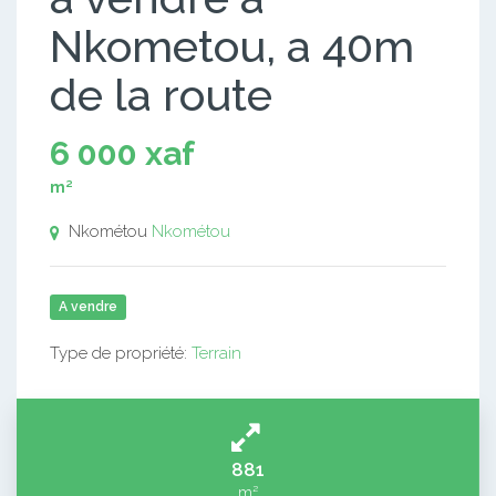
Nkometou, a 40m
de la route
6 000 xaf
m²
Nkométou
Nkométou
A vendre
Type de propriété:
Terrain
881
m²