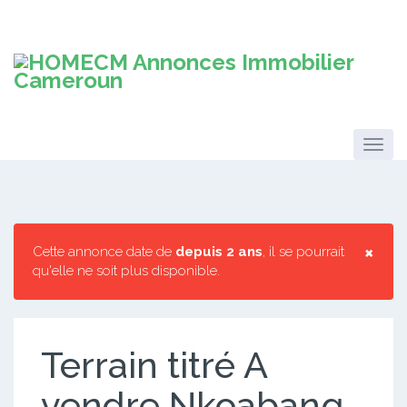
×
Cette annonce date de
depuis 2 ans
, il se pourrait
qu'elle ne soit plus disponible.
Terrain titré A
vendre Nkoabang