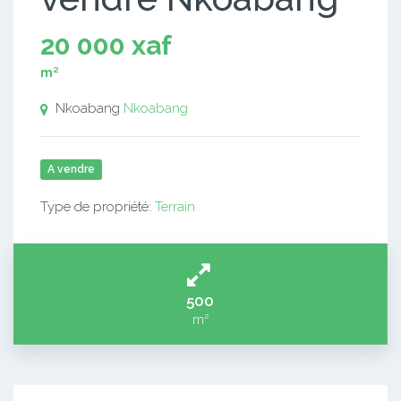
20 000 xaf
m²
Nkoabang
Nkoabang
A vendre
Type de propriété:
Terrain
500
m²