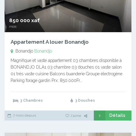
850 000 xaf
mois
Appartement A louer Bonandjo
Bonandjo
Bonandjo
Magnifique et vaste appartement 03 chambres disponible à
BONANDJO DLA1 03 chambre 03 douches 01 vaste salon
01 très vaste cuisine Balcons buanderie Groupe électrogène
Parking forage gardin Prx: 850.000Fr…
3 Chambres
3 Douches
Détails
7 mois depuis
J'aime