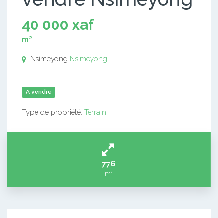
40 000 xaf
m²
Nsimeyong
Nsimeyong
A vendre
Type de propriété:
Terrain
776
m²