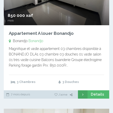
850 000 xaf
mois
Appartement A louer Bonandjo
Bonandjo
Bonandjo
Magnifique et vaste appartement 03 chambres disponible à
BONANDJO DLA1 03 chambre 03 douches 01 vaste salon
01 très vaste cuisine Balcons buanderie Groupe électrogène
Parking forage gardin Prx: 850.000Fr…
3 Chambres
3 Douches
Détails
7 mois depuis
J'aime