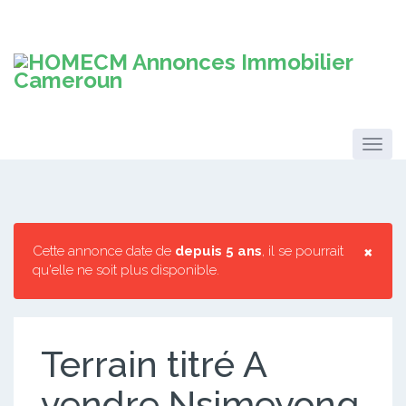
×
Cette annonce date de
depuis 5 ans
, il se pourrait
qu'elle ne soit plus disponible.
Terrain titré A
vendre Nsimeyong