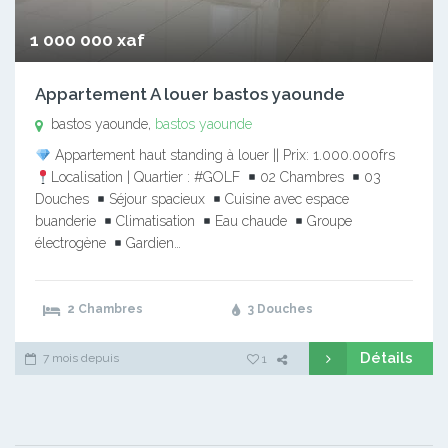
1 000 000 xaf
Appartement A louer bastos yaounde
bastos yaounde,
bastos yaounde
Appartement haut standing à louer || Prix: 1.000.000frs
Localisation | Quartier : #GOLF
02 Chambres
03
Douches
Séjour spacieux
Cuisine avec espace
buanderie
Climatisation
Eau chaude
Groupe
électrogène
Gardien…
2 Chambres
3 Douches
Détails
7 mois depuis
1