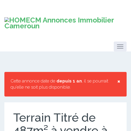
×
Cette annonce date de
depuis 1 an
, il se pourrait
qu'elle ne soit plus disponible.
Terrain Titré de
487m² à vendre à