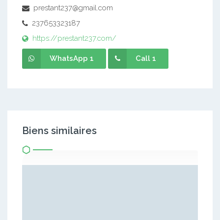
prestant237@gmail.com
237653323187
https://prestant237.com/
WhatsApp 1
Call 1
Biens similaires