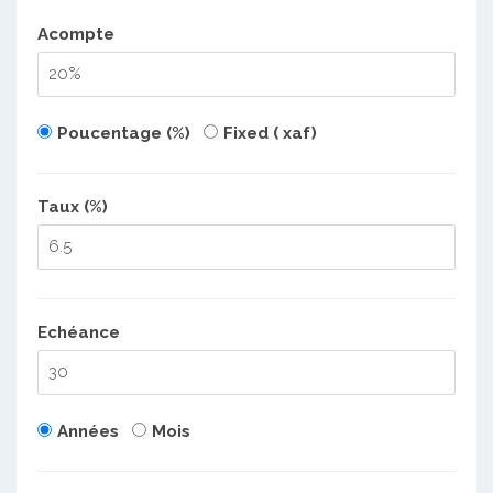
Acompte
Poucentage (%)
Fixed ( xaf)
Taux (%)
Echéance
Années
Mois