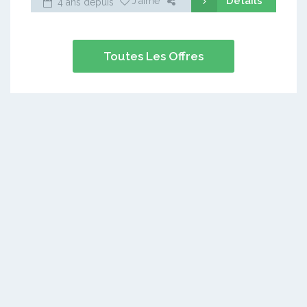
Détails
J'aime
4 ans depuis
Toutes Les Offres