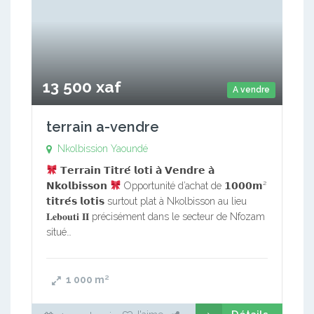
13 500 xaf
A vendre
terrain a-vendre
Nkolbission Yaoundé
𝗧𝗲𝗿𝗿𝗮𝗶𝗻 𝗧𝗶𝘁𝗿𝗲́ 𝗹𝗼𝘁𝗶 𝗮̀ 𝗩𝗲𝗻𝗱𝗿𝗲 𝗮̀
𝗡𝗸𝗼𝗹𝗯𝗶𝘀𝘀𝗼𝗻
Opportunité d’achat de 𝟭𝟬𝟬𝟬𝗺²
𝘁𝗶𝘁𝗿𝗲́𝘀 𝗹𝗼𝘁𝗶𝘀 surtout plat à Nkolbisson au lieu
𝐋𝐞𝐛𝐨𝐮𝐭𝐢 𝐈𝐈 précisément dans le secteur de Nfozam
situé…
1 000
m²