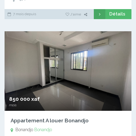
Détails
7 mois depuis
J'aime
850 000 xaf
mois
Appartement A louer Bonandjo
Bonandjo
Bonandjo