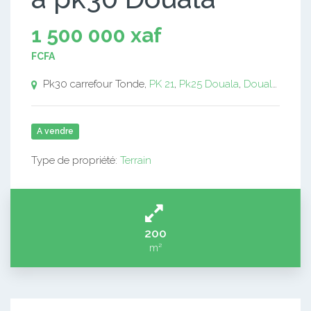
1 500 000 xaf
FCFA
Pk30 carrefour Tonde,
PK 21
,
Pk25
Douala
,
Douala pk27
,
A vendre
Type de propriété:
Terrain
200
m²