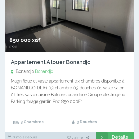
850 000 xaf
mois
Appartement A louer Bonandjo
Bonandjo
Bonandjo
Magnifique et vaste appartement 03 chambres disponible à
BONANDJO DLA1 03 chambre 03 douches 01 vaste salon
01 très vaste cuisine Balcons buanderie Groupe électrogène
Parking forage gardin Prx: 850.000Fr…
3 Chambres
3 Douches
Détails
7 mois depuis
J'aime