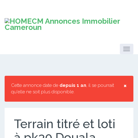
×
Cette annonce date de
depuis 1 an
, il se pourrait
qu'elle ne soit plus disponible.
Terrain titré et loti
à pk30 Douala