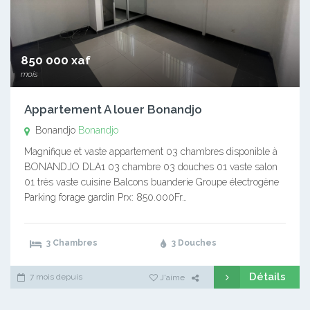
850 000 xaf
mois
Appartement A louer Bonandjo
Bonandjo
Bonandjo
Magnifique et vaste appartement 03 chambres disponible à
BONANDJO DLA1 03 chambre 03 douches 01 vaste salon
01 très vaste cuisine Balcons buanderie Groupe électrogène
Parking forage gardin Prx: 850.000Fr…
3 Chambres
3 Douches
Détails
7 mois depuis
J'aime