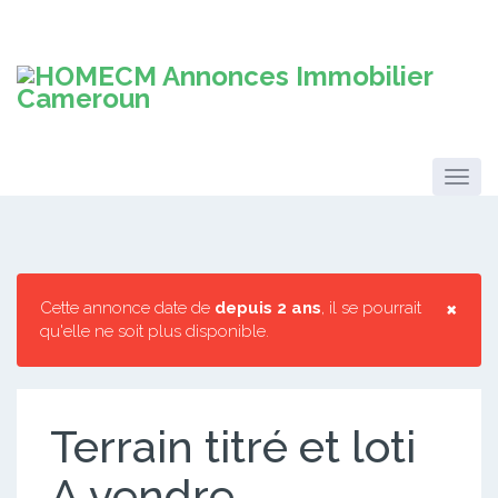
×
Cette annonce date de
depuis 2 ans
, il se pourrait
qu'elle ne soit plus disponible.
Terrain titré et loti
A vendre