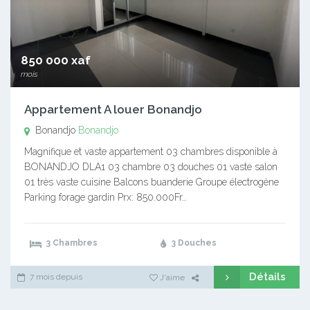
850 000 xaf
mois
Appartement A louer Bonandjo
Bonandjo
Bonandjo
Magnifique et vaste appartement 03 chambres disponible à
BONANDJO DLA1 03 chambre 03 douches 01 vaste salon
01 très vaste cuisine Balcons buanderie Groupe électrogène
Parking forage gardin Prx: 850.000Fr…
3 Chambres
3 Douches
Détails
7 mois depuis
J'aime