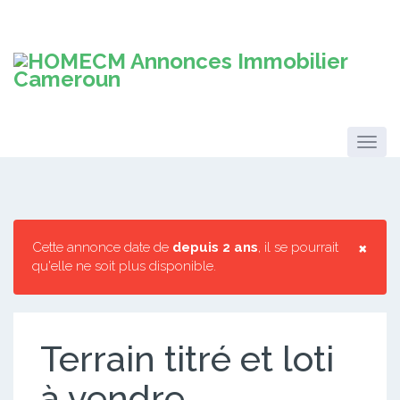
×
Cette annonce date de
depuis 2 ans
, il se pourrait
qu'elle ne soit plus disponible.
Terrain titré et loti
à vendre