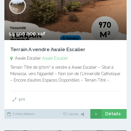
19 500 000 xaf
Terrain A vendre Awaïe Escalier
Awaïe Escalier
Awaïe Escalier
Terrain Titré de 970m² à vendre à Awae Escalier – Situé à
Manassa, vers Ngoantet – Non loin de l’Université Catholique
– Encore d’autres Espaces Disponibles – Terrain Titré –…
970
Détails
7 mois depuis
J'aime