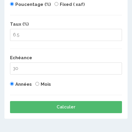
Poucentage (%)
Fixed ( xaf)
Taux (%)
Echéance
Années
Mois
Calculer