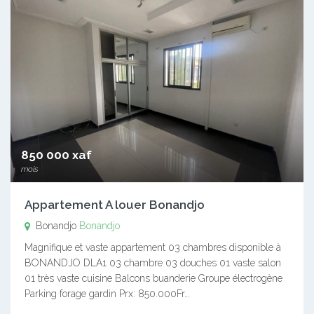
850 000 xaf
mois
Appartement A louer Bonandjo
Bonandjo
Bonandjo
Magnifique et vaste appartement 03 chambres disponible à
BONANDJO DLA1 03 chambre 03 douches 01 vaste salon
01 très vaste cuisine Balcons buanderie Groupe électrogène
Parking forage gardin Prx: 850.000Fr…