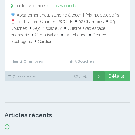
bastos yaounde,
bastos yaounde
Appartement haut standing à louer || Prix: 1.000.000frs
Localisation | Quartier : #GOLF
02 Chambres
03
Douches
Séjour spacieux
Cuisine avec espace
buanderie
Climatisation
Eau chaude
Groupe
électrogène
Gardien…
2 Chambres
3 Douches
Détails
7 mois depuis
1
Articles récents