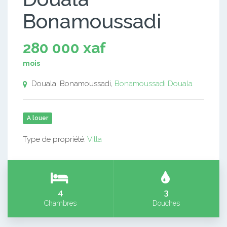
Bonamoussadi
280 000 xaf
mois
Douala, Bonamoussadi,
Bonamoussadi
Douala
A louer
Type de propriété:
Villa
4
3
Chambres
Douches