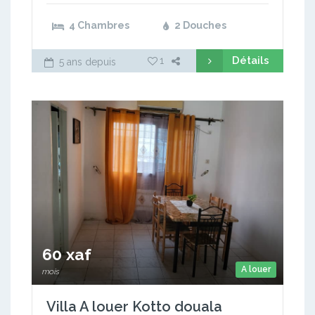
4 Chambres
2 Douches
Détails
1
5 ans depuis
60 xaf
A louer
mois
Villa A louer Kotto douala