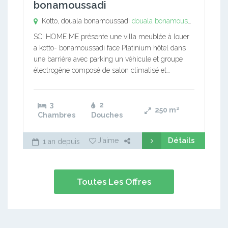
bonamoussadi
Kotto, douala bonamoussadi
douala bonamoussadi
,
Kotto
SCI HOME ME présente une villa meublée à louer
a kotto- bonamoussadi face Platinium hôtel dans
une barrière avec parking un véhicule et groupe
électrogène composé de salon climatisé et…
3
2
250
m²
Chambres
Douches
Détails
J'aime
1 an depuis
Toutes Les Offres