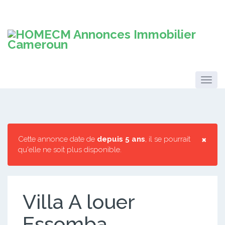
×
Cette annonce date de
depuis 5 ans
, il se pourrait
qu'elle ne soit plus disponible.
Villa A louer
Essomba