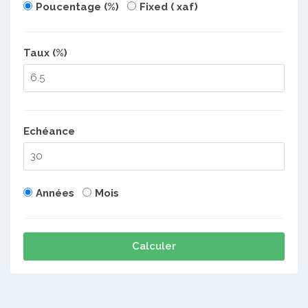
Poucentage (%)
Fixed ( xaf)
Taux (%)
Echéance
Années
Mois
Calculer