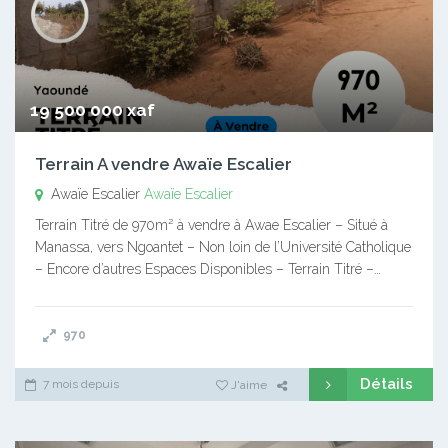
19 500 000 xaf
Terrain A vendre Awaïe Escalier
Awaïe Escalier
Awaïe Escalier
Terrain Titré de 970m² à vendre à Awae Escalier – Situé à
Manassa, vers Ngoantet – Non loin de l’Université Catholique
– Encore d’autres Espaces Disponibles – Terrain Titré –…
970
Détails
7 mois depuis
J'aime