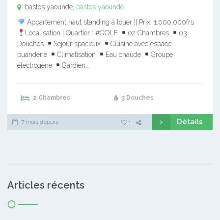
bastos yaounde,
bastos yaounde
Appartement haut standing à louer || Prix: 1.000.000frs
Localisation | Quartier : #GOLF
02 Chambres
03
Douches
Séjour spacieux
Cuisine avec espace
buanderie
Climatisation
Eau chaude
Groupe
électrogène
Gardien…
2 Chambres
3 Douches
Détails
7 mois depuis
1
Articles récents