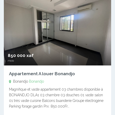
850 000 xaf
mois
Appartement A louer Bonandjo
Bonandjo
Bonandjo
Magnifique et vaste appartement 03 chambres disponible à
BONANDJO DLA1 03 chambre 03 douches 01 vaste salon
01 très vaste cuisine Balcons buanderie Groupe électrogène
Parking forage gardin Prx: 850.000Fr…