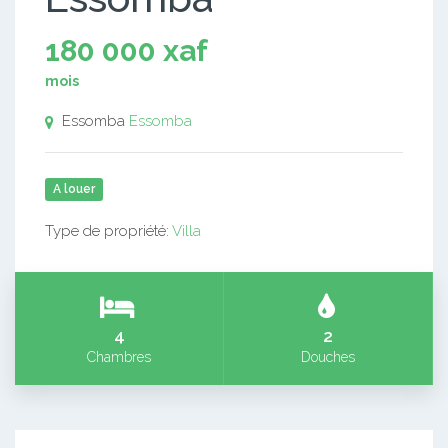
180 000 xaf
mois
Essomba
Essomba
A louer
Type de propriété:
Villa
4
2
Chambres
Douches