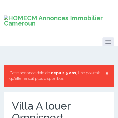
×
Cette annonce date de
depuis 5 ans
, il se pourrait
qu'elle ne soit plus disponible.
Villa A louer
Omnisport