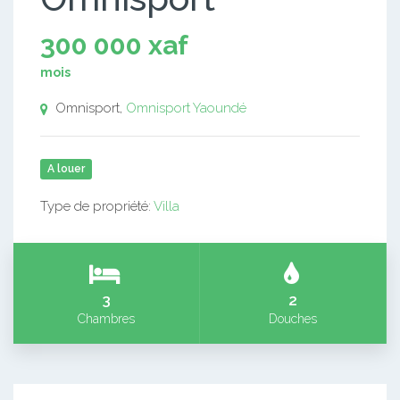
300 000 xaf
mois
Omnisport,
Omnisport
Yaoundé
A louer
Type de propriété:
Villa
3
2
Chambres
Douches