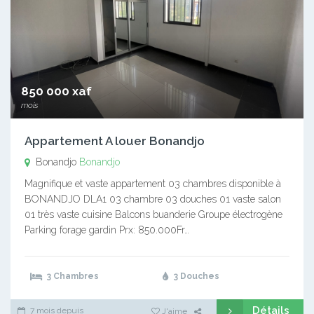
850 000 xaf
mois
Appartement A louer Bonandjo
Bonandjo
Bonandjo
Magnifique et vaste appartement 03 chambres disponible à
BONANDJO DLA1 03 chambre 03 douches 01 vaste salon
01 très vaste cuisine Balcons buanderie Groupe électrogène
Parking forage gardin Prx: 850.000Fr…
3 Chambres
3 Douches
Détails
7 mois depuis
J'aime