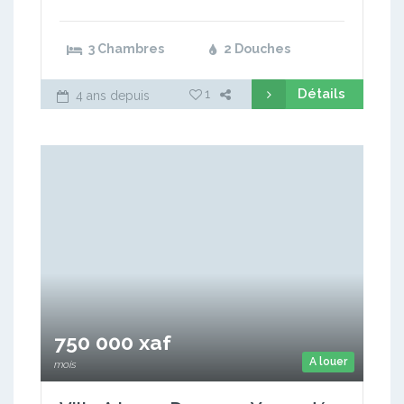
3 Chambres
2 Douches
Détails
1
4 ans depuis
750 000 xaf
A louer
mois