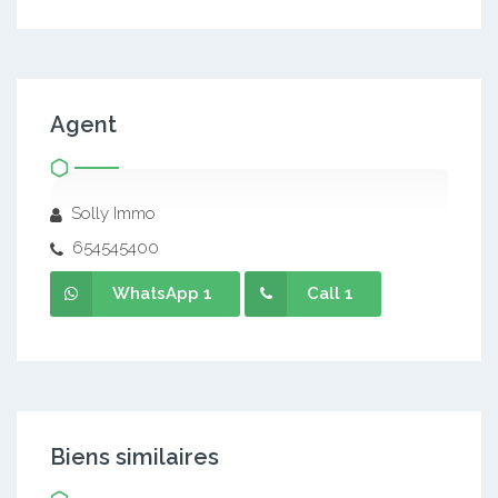
Agent
Solly Immo
654545400
WhatsApp 1
Call 1
Biens similaires