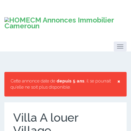
×
Cette annonce date de
depuis 5 ans
, il se pourrait
qu'elle ne soit plus disponible.
Villa A louer
Village