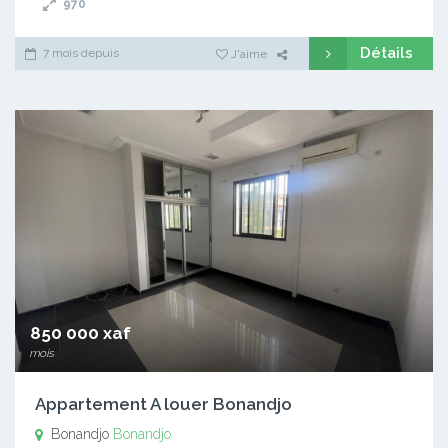
970
Détails
7 mois depuis
J'aime
850 000 xaf
mois
Appartement A louer Bonandjo
Bonandjo
Bonandjo