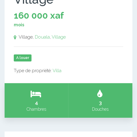
160 000 xaf
mois
Village,
Douala
,
Village
A louer
Type de propriété:
Villa
4
3
Chambres
Douches