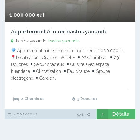
1 000 000 xaf
Appartement A louer bastos yaounde
bastos yaounde,
bastos yaounde
Appartement haut standing à louer || Prix: 1.000.000frs
Localisation | Quartier : #GOLF
02 Chambres
03
Douches
Séjour spacieux
Cuisine avec espace
buanderie
Climatisation
Eau chaude
Groupe
électrogène
Gardien…
2 Chambres
3 Douches
Détails
7 mois depuis
1