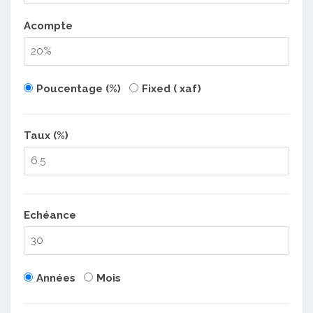
Acompte
Poucentage (%)
Fixed ( xaf)
Taux (%)
Echéance
Années
Mois