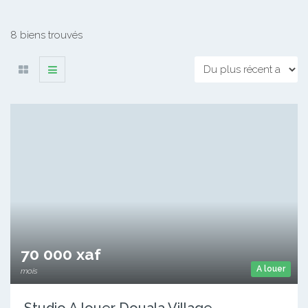
8 biens trouvés
70 000 xaf
A louer
mois
Studio A louer Douala Village