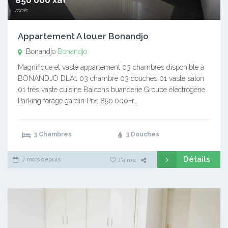
850 000 xaf
mois
Appartement A louer Bonandjo
Bonandjo
Bonandjo
Magnifique et vaste appartement 03 chambres disponible à
BONANDJO DLA1 03 chambre 03 douches 01 vaste salon
01 très vaste cuisine Balcons buanderie Groupe électrogène
Parking forage gardin Prx: 850.000Fr…
3 Chambres
3 Douches
Détails
7 mois depuis
J'aime