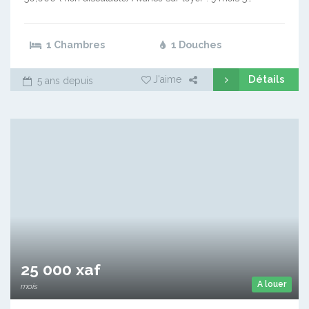
1 Chambres
1 Douches
Détails
J'aime
5 ans depuis
25 000 xaf
A louer
mois