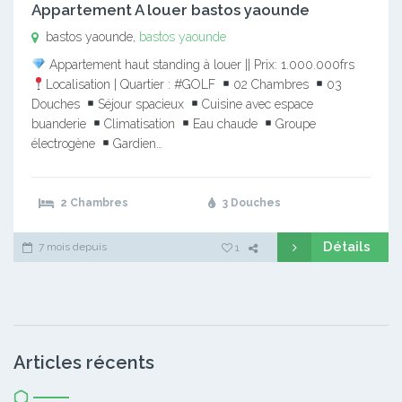
Appartement A louer bastos yaounde
bastos yaounde,
bastos yaounde
Appartement haut standing à louer || Prix: 1.000.000frs
Localisation | Quartier : #GOLF
02 Chambres
03
Douches
Séjour spacieux
Cuisine avec espace
buanderie
Climatisation
Eau chaude
Groupe
électrogène
Gardien…
2 Chambres
3 Douches
Détails
7 mois depuis
1
Articles récents