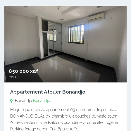
850 000 xaf
mois
Appartement A louer Bonandjo
Bonandjo
Bonandjo
Magnifique et vaste appartement 03 chambres disponible à
BONANDJO DLA1 03 chambre 03 douches 01 vaste salon
01 très vaste cuisine Balcons buanderie Groupe électrogène
Parking forage gardin Prx: 850.000Fr…