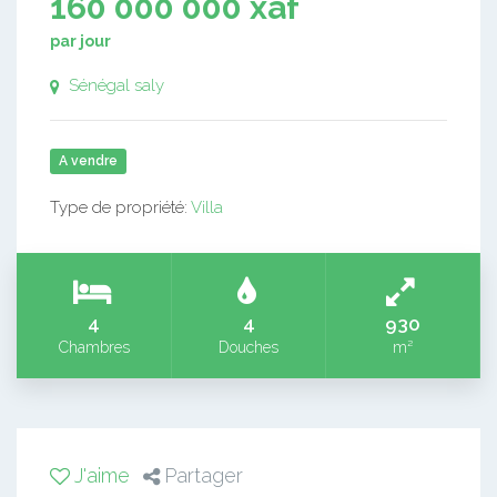
160 000 000 xaf
par jour
Sénégal saly
A vendre
Type de propriété:
Villa
4
4
930
Chambres
Douches
m²
J'aime
Partager