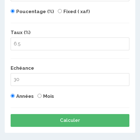
Poucentage (%)
Fixed ( xaf)
Taux (%)
Echéance
Années
Mois
Calculer