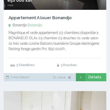
850 000 xaf
mois
Appartement A louer Bonandjo
Bonandjo
Bonandjo
Magnifique et vaste appartement 03 chambres disponible à
BONANDJO DLA1 03 chambre 03 douches 01 vaste salon
01 très vaste cuisine Balcons buanderie Groupe électrogène
Parking forage gardin Prx: 850.000Fr…
3 Chambres
3 Douches
Détails
7 mois depuis
J'aime