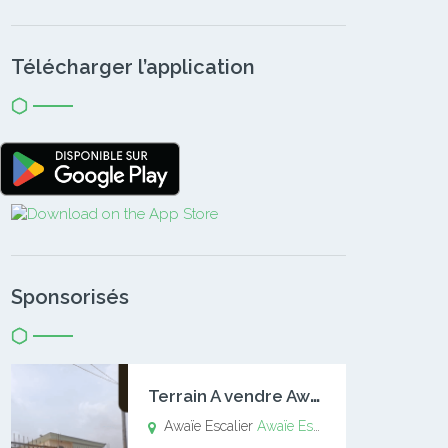
Télécharger l’application
Sponsorisés
T
errain A vendre Awaïe Escalier
Awaïe Escalier
Awaïe Escalier