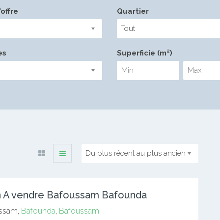
offre
Quartier
Tout
es
Superficie (m²)
Du plus récent au plus ancien
n A vendre Bafoussam Bafounda
ssam,
Bafounda
,
Bafoussam