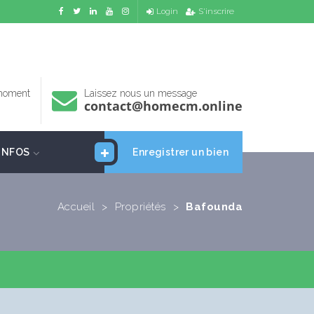
Login
S'inscrire
 moment
Laissez nous un message
contact@homecm.online
INFOS
Enregistrer un bien
Accueil
>
Propriétés
>
Bafounda