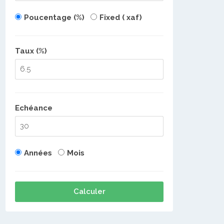
Poucentage (%)
Fixed ( xaf)
Taux (%)
Echéance
Années
Mois
Calculer