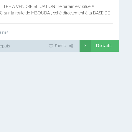
ITRE À VENDRE SITUATION : le terrain est situé À (
sur la route de MBOUDA , collé directement à la BASE DE
FRIQUE en bordure du GOUDRON…
6
m²
Détails
J'aime
epuis