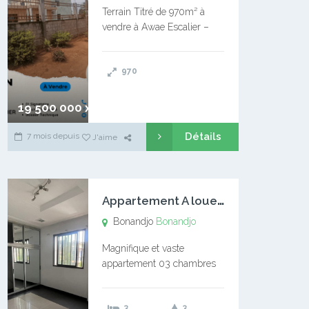
Terrain Titré de 970m² à
vendre à Awae Escalier –
Situé à Manassa, vers
Ngoantet – Non loin de
970
l’Université Catholique –
Encore d’autres Espaces
Disponibles – Terrain Titré –
19 500 000 xaf
…
Détails
7 mois depuis
J'aime
A
ppartement A louer Bonandjo
Bonandjo
Bonandjo
Magnifique et vaste
appartement 03 chambres
disponible à BONANDJO
DLA1 03 chambre 03
3
3