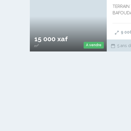
TERRAIN T
BAFOUDA) 
ROUT’DA
9 00
15 000 xaf
A vendre
5 ans d
m²