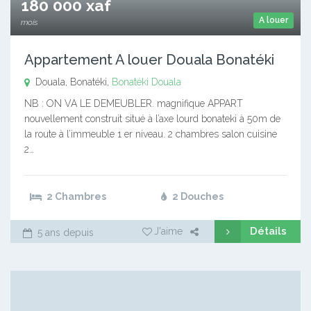
180 000 xaf
A louer
mois
Appartement A louer Douala Bonatéki
Douala, Bonatéki,
Bonatéki
Douala
NB : ON VA LE DEMEUBLER. magnifique APPART
nouvellement construit situé à l’axe lourd bonateki à 50m de
la route à l’immeuble 1 er niveau. 2 chambres salon cuisine
2…
2 Chambres
2 Douches
Détails
J'aime
5 ans depuis