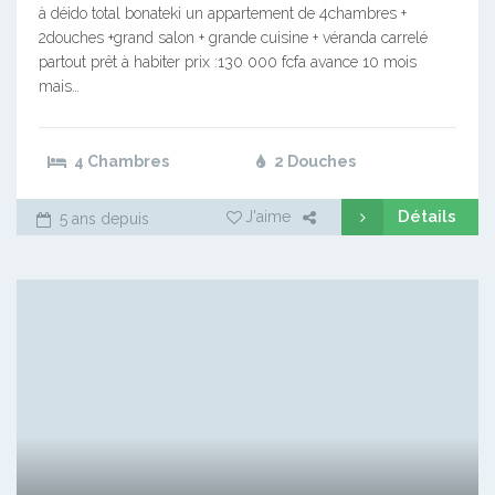
à déido total bonateki un appartement de 4chambres +
2douches +grand salon + grande cuisine + véranda carrelé
partout prêt à habiter prix :130 000 fcfa avance 10 mois
mais…
4 Chambres
2 Douches
Détails
J'aime
5 ans depuis