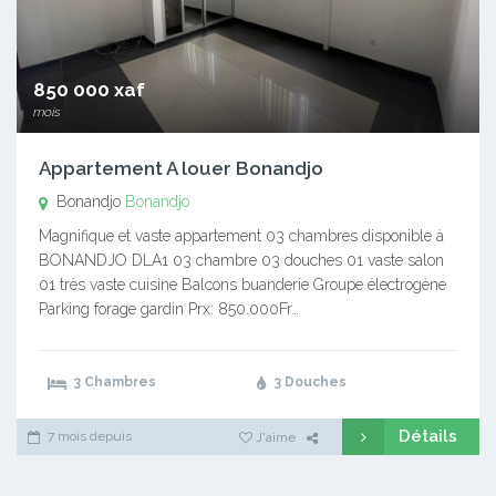
850 000 xaf
mois
Appartement A louer Bonandjo
Bonandjo
Bonandjo
Magnifique et vaste appartement 03 chambres disponible à
BONANDJO DLA1 03 chambre 03 douches 01 vaste salon
01 très vaste cuisine Balcons buanderie Groupe électrogène
Parking forage gardin Prx: 850.000Fr…
3 Chambres
3 Douches
Détails
7 mois depuis
J'aime