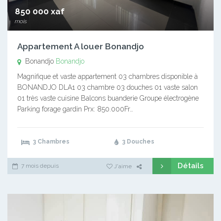
850 000 xaf
mois
Appartement A louer Bonandjo
Bonandjo
Bonandjo
Magnifique et vaste appartement 03 chambres disponible à
BONANDJO DLA1 03 chambre 03 douches 01 vaste salon
01 très vaste cuisine Balcons buanderie Groupe électrogène
Parking forage gardin Prx: 850.000Fr…
3 Chambres
3 Douches
Détails
7 mois depuis
J'aime