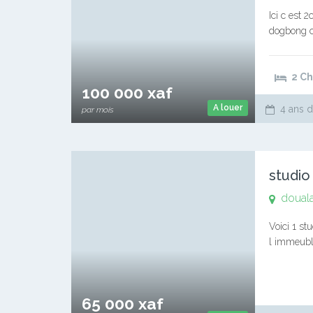
Ici c est 
dogbong c
+2mois de 
2 C
100 000 xaf
A louer
4 ans d
par mois
studio
doual
Voici 1 s
l immeubl
10 mois Vi
65 000 xaf