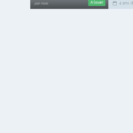
A louer
4 ans d
par mois