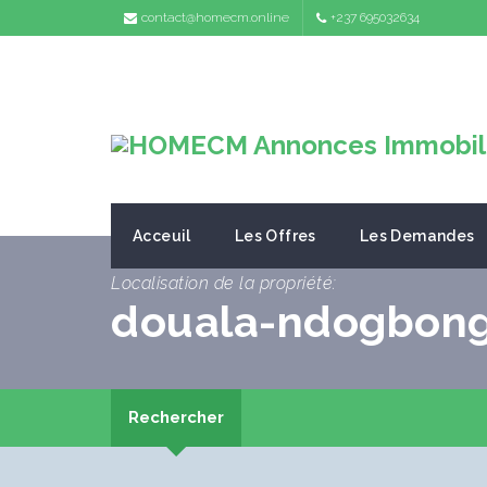
contact@homecm.online
+237 695032634
Acceuil
Les Offres
Les Demandes
Localisation de la propriété:
douala-ndogbong 
Rechercher