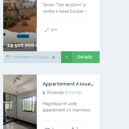
Terrain Titré de 970m² à
vendre à Awae Escalier –
Situé à Manassa, vers
Ngoantet – Non loin de
970
l’Université Catholique –
Encore d’autres Espaces
Disponibles – Terrain Titré –
19 500 000 xaf
…
Détails
7 mois depuis
J'aime
A
ppartement A louer Bonandjo
Bonandjo
Bonandjo
Magnifique et vaste
appartement 03 chambres
disponible à BONANDJO
DLA1 03 chambre 03
3
3