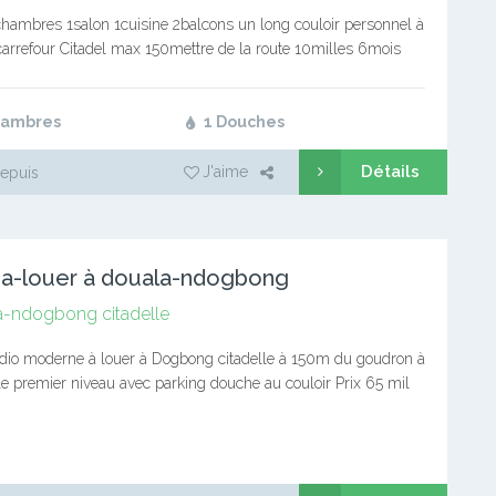
2chambres 1salon 1cuisine 2balcons un long couloir personnel à
arrefour Citadel max 150mettre de la route 10milles 6mois
cautions et 45milles pour les frais…
hambres
1 Douches
Détails
J'aime
epuis
 a-louer à douala-ndogbong
a-ndogbong citadelle
tudio moderne à louer à Dogbong citadelle à 150m du goudron à
e premier niveau avec parking douche au couloir Prix 65 mil
ens vite…