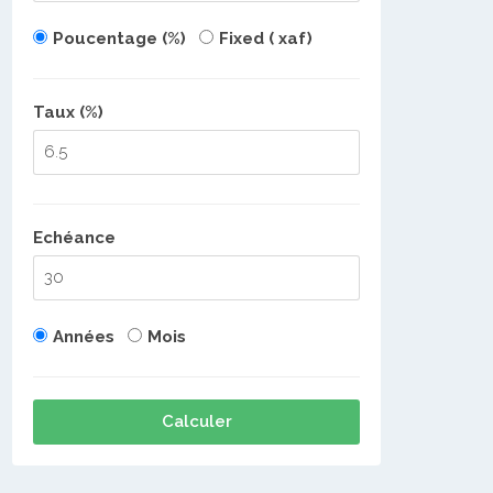
Poucentage (%)
Fixed ( xaf)
Taux (%)
Echéance
Années
Mois
Calculer