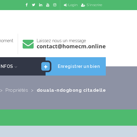
Login
S'inscrire
 moment
Laissez nous un message
contact@homecm.online
INFOS
Enregistrer un bien
>
Propriétés
>
douala-ndogbong citadelle