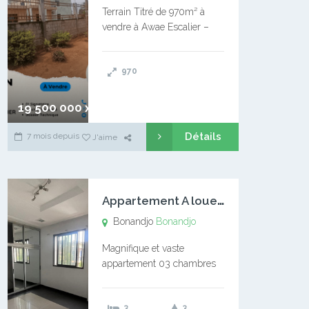
Terrain Titré de 970m² à
vendre à Awae Escalier –
Situé à Manassa, vers
Ngoantet – Non loin de
970
l’Université Catholique –
Encore d’autres Espaces
Disponibles – Terrain Titré –
19 500 000 xaf
…
Détails
7 mois depuis
J'aime
A
ppartement A louer Bonandjo
Bonandjo
Bonandjo
Magnifique et vaste
appartement 03 chambres
disponible à BONANDJO
DLA1 03 chambre 03
3
3