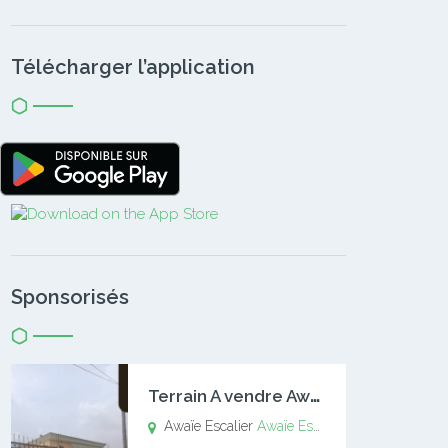
Télécharger l’application
Sponsorisés
T
errain A vendre Awaïe Escalier
Awaïe Escalier
Awaïe Escalier