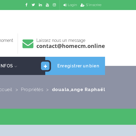
Login
S'inscrire
 moment
Laissez nous un message
contact@homecm.online
INFOS
Enregistrer un bien
ccueil
>
Propriétés
>
douala,ange Raphaël