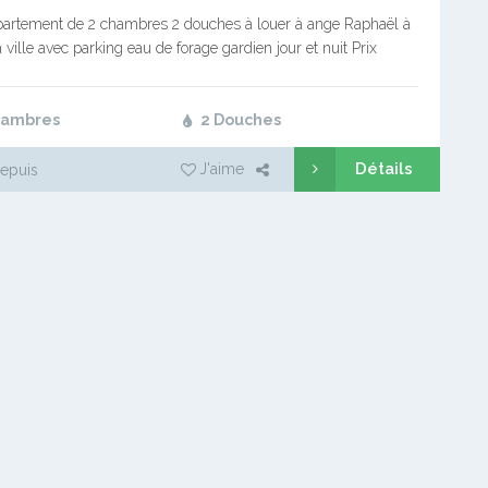
ppartement de 2 chambres 2 douches à louer à ange Raphaël à
a ville avec parking eau de forage gardien jour et nuit Prix
hambres
2 Douches
Détails
J'aime
epuis