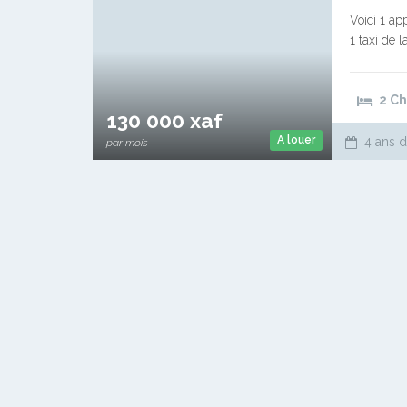
Voici 1 a
1 taxi de l
loyer…
2 C
130 000 xaf
A louer
4 ans d
par mois