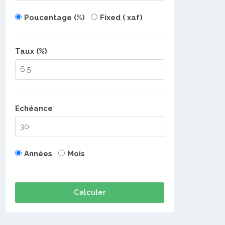
Poucentage (%)
Fixed ( xaf)
Taux (%)
Echéance
Années
Mois
Calculer