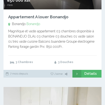
850 000 xaf
mois
Appartement A louer Bonandjo
Bonandjo
Bonandjo
Magnifique et vaste appartement 03 chambres disponible à
BONANDJO DLA1 03 chambre 03 douches 01 vaste salon
01 très vaste cuisine Balcons buanderie Groupe électrogène
Parking forage gardin Prx: 850.000Fr…
3 Chambres
3 Douches
Détails
7 mois depuis
J'aime